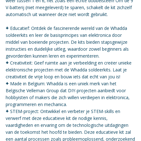
weer tussen 1 en 6, net zoals een echte dobbelsteen! Om de 9
V-batterij (niet meegeleverd) te sparen, schakelt de kit zichzelf
automatisch uit wanneer deze niet wordt gebruikt.
+
Educatief: Ontdek de fascinerende wereld van de Whadda
soldeerkits en leer de basisprincipes van elektronica door
middel van boeiende projecten. De kits bieden stapsgewijze
instructies en duidelijke uitleg, waardoor zowel beginners als
gevorderden kunnen leren en experimenteren.
+
Creativiteit: Geef ruimte aan je verbeelding en creëer unieke
elektronische projecten met de Whadda soldeerkits. Laat je
creativiteit de vrije loop en bouw iets dat echt van jou is!
+
Made in Belgium: Whadda is een uniek merk van het
Belgische Velleman Group dat DIY-projecten aanbiedt voor
hobbyisten of makers die zich willen verdiepen in elektronica,
programmeren en mechanica.
+
STEM-project: Ontwikkel en verbeter je STEM-skills en
verwerf met deze educatieve kit de nodige kennis,
vaardigheden en ervaring om de technologische uitdagingen
van de toekomst het hoofd te bieden. Deze educatieve kit zal
een aantal processen zoals probleemoplossend, onderzoekend