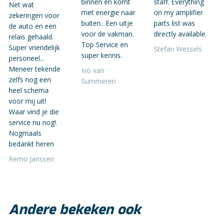
binnen en komt
staff. Everything
Net wat
met energie naar
on my amplifier
zekeringen voor
buiten.. Een uitje
parts list was
de auto en een
voor de vakman.
directly available.
relais gehaald.
Top Service en
Super vriendelijk
Stefan Wessels
super kennis.
personeel...
Meneer tekende
Ivo van
zelfs nog een
Summeren
heel schema
voor mij uit!
Waar vind je die
service nu nog!.
Nogmaals
bedankt heren
Remo Janssen
Andere bekeken ook