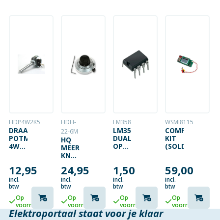
HDP4W2K5
HDH-
LM358
WSMI8115
DRAADGEWONDEN
LM358
COMPONENTEN
22-6M
POTMETER
DUAL
KIT
HQ
4W
OPAMP
(SOLDEERKIT)
MEERSLAGEN-
2.5
LOW
KNOP
KOHM
POWER
VOOR
12,95
24,95
1,50
59,00
INSTELPOTMETERS
incl.
incl.
incl.
incl.
btw
btw
btw
btw
Op
Op
Op
Op
voorraad
voorraad
voorraad
voorraad
Elektroportaal staat voor je klaar