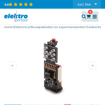
excl.
btw
4,6
incl.
ELEKTRONISCHE
DOBBELSTEEN
Home
Elektronica
Bouwpakketten en experimenteerkits
Soldeerkits
(SOLDEERKIT)
aantal