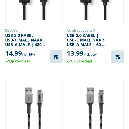
IS35735
CCGB60600BK30
USB 2.0 KABEL |
USB 2.0 KABEL |
USB-C MALE NAAR
USB-C MALE NAAR
USB-A MALE | 480
USB-A MALE | 60 W
MBPS | 5 METER
| 480 MBPS | 3
14,99
13,99
METER
incl. btw
incl. btw
Op voorraad
Op voorraad