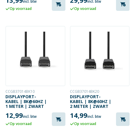
13,99
29,99
incl. btw
incl. btw
Op voorraad
Op voorraad
CCGB37014BK10
CCGB37014BK20
DISPLAYPORT-
DISPLAYPORT-
KABEL | 8K@60HZ |
KABEL | 8K@60HZ |
1 METER | ZWART
2 METER | ZWART
12,99
14,99
incl. btw
incl. btw
Op voorraad
Op voorraad