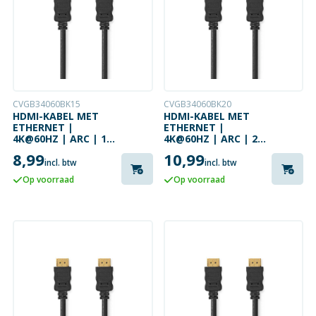
CVGB34060BK15
CVGB34060BK20
HDMI-KABEL MET
HDMI-KABEL MET
ETHERNET |
ETHERNET |
4K@60HZ | ARC | 1.5
4K@60HZ | ARC | 2
METER | ZWART
METER | ZWART
8,99
10,99
incl. btw
incl. btw
Op voorraad
Op voorraad