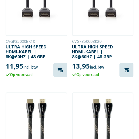
CVGP35000BK10
CVGP35000BK20
ULTRA HIGH SPEED
ULTRA HIGH SPEED
HDMI-KABEL |
HDMI-KABEL |
8K@60HZ | 48 GBPS
8K@60HZ | 48 GBPS
| 1 METER
| 2 METER
11,95
13,95
incl. btw
incl. btw
Op voorraad
Op voorraad