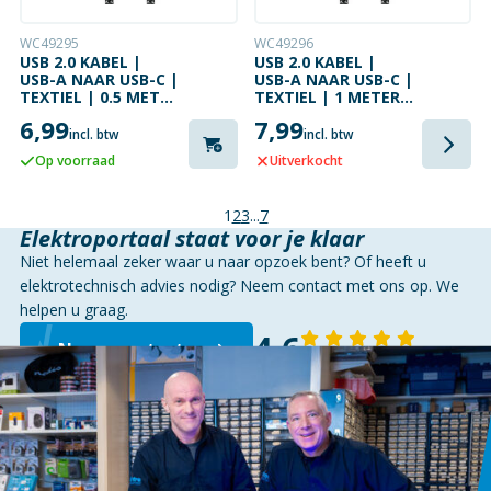
WC49295
WC49296
USB 2.0 KABEL |
USB 2.0 KABEL |
USB-A NAAR USB-C |
USB-A NAAR USB-C |
TEXTIEL | 0.5 METER
TEXTIEL | 1 METER |
| 60 W | 480 MBPS
60 W | 480 MBPS
6,99
7,99
incl. btw
incl. btw
Op voorraad
Uitverkocht
1
2
3
...
7
Elektroportaal staat voor je klaar
Niet helemaal zeker waar u naar opzoek bent? Of heeft u
elektrotechnisch advies nodig? Neem contact met ons op. We
helpen u graag.
4,6
Neem contact op
143 reviews