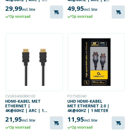
METER | ZWART
METER | ZWART
29,99
49,95
incl. btw
incl. btw
Op voorraad
Op voorraad
CVGB34060BK100
PO7585040
HDMI-KABEL MET
UHD HDMI-KABEL
ETHERNET |
MET ETHERNET 2.0 |
4K@60HZ | ARC | 10
4K@60HZ | 1 METER
METER | ZWART
21,95
11,95
incl. btw
incl. btw
Op voorraad
Op voorraad