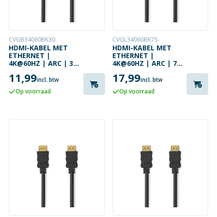
CVGB34060BK30
CVGL34060BK75
HDMI-KABEL MET
HDMI-KABEL MET
ETHERNET |
ETHERNET |
4K@60HZ | ARC | 3
4K@60HZ | ARC | 7.5
METER | ZWART
METER | ZWART
11,99
17,99
incl. btw
incl. btw
Op voorraad
Op voorraad