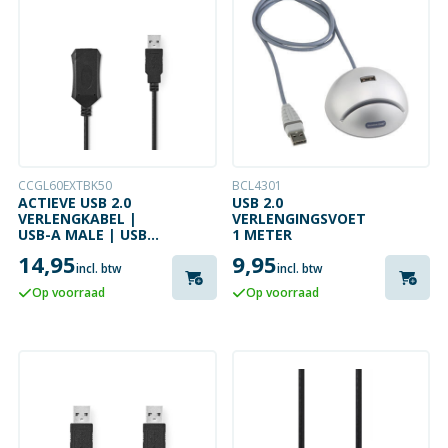
CCGL60EXTBK50
BCL4301
ACTIEVE USB 2.0
USB 2.0
VERLENGKABEL |
VERLENGINGSVOET
USB-A MALE | USB-A
1 METER
FEMALE | 5 METER
14,95
9,95
incl. btw
incl. btw
Op voorraad
Op voorraad