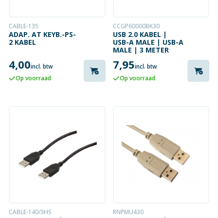
CABLE-135
CCGP60000BK30
ADAP. AT KEYB.-PS-
USB 2.0 KABEL |
2 KABEL
USB-A MALE | USB-A
MALE | 3 METER
4,00
7,95
incl. btw
incl. btw
Op voorraad
Op voorraad
CABLE-140/3HS
RNPMU430