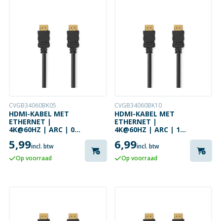
CVGB34060BK05
CVGB34060BK10
HDMI-KABEL MET
HDMI-KABEL MET
ETHERNET |
ETHERNET |
4K@60HZ | ARC | 0.5
4K@60HZ | ARC | 1
METER | ZWART
METER | ZWART
5,99
6,99
incl. btw
incl. btw
Op voorraad
Op voorraad