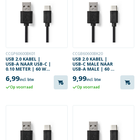
CCGP60600BK01
CCGB60600BK20
USB 2.0 KABEL |
USB 2.0 KABEL |
USB-A NAAR USB-C |
USB-C MALE NAAR
0.10 METER | 60 W |
USB-A MALE | 60 W
480 MBPS
| 480 MBPS | 2
6,99
9,99
METER
incl. btw
incl. btw
Op voorraad
Op voorraad