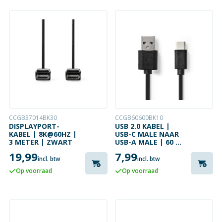
CCGB37014BK30
CCGB60600BK10
DISPLAYPORT-
USB 2.0 KABEL |
KABEL | 8K@60HZ |
USB-C MALE NAAR
3 METER | ZWART
USB-A MALE | 60 W
| 480 MBPS | 1
19,99
7,99
METER
incl. btw
incl. btw
Op voorraad
Op voorraad