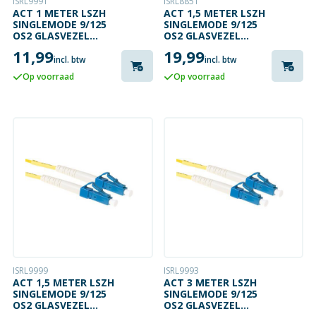
ISRL9991
ISRL8851
ACT 1 METER LSZH
ACT 1,5 METER LSZH
SINGLEMODE 9/125
SINGLEMODE 9/125
OS2 GLASVEZEL
OS2 GLASVEZEL
PATCHKABEL
PATCHKABEL
11,99
19,99
SIMPLEX MET LC
DUPLEX MET SC/APC
incl. btw
incl. btw
CONNECTOREN
EN LC/UPC
Op voorraad
Op voorraad
CONNECTOREN
ISRL9999
ISRL9993
ACT 1,5 METER LSZH
ACT 3 METER LSZH
SINGLEMODE 9/125
SINGLEMODE 9/125
OS2 GLASVEZEL
OS2 GLASVEZEL