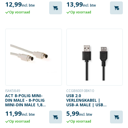
PATCHKABEL
PATCHKABEL
12,99
13,99
SIMPLEX LC
SIMPLEX MET LC
incl. btw
incl. btw
CONNECTOREN
CONNECTOREN
Op voorraad
Op voorraad
ISAK5849
CCGB60010BK10
ACT 8-POLIG MINI-
USB 2.0
DIN MALE - 8-POLIG
VERLENGKABEL |
MINI-DIN MALE 1,80
USB-A MALE | USB-A
M
FEMALE | 1 METER
11,99
5,99
incl. btw
incl. btw
Op voorraad
Op voorraad