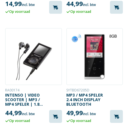
14,99
44,99
BLUETOOTH | 16GB
incl. btw
incl. btw
| WIT
Op voorraad
Op voorraad
RA00174
SYTBD67205D
INTENSO | VIDEO
MP3 / MP4 SPELER
SCOOTER | MP3 /
2.4 INCH DISPLAY
MP4 SPELER | 1.8
BLUETOOTH
INCH DISPLAY |
44,99
49,99
BLUETOOTH | 16GB
incl. btw
incl. btw
| ZWART
Op voorraad
Op voorraad