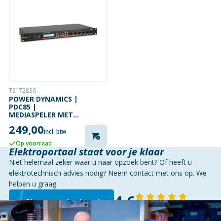
TS172830
POWER DYNAMICS |
PDC85 |
MEDIASPELER MET
VERSTERKER |
249,00
SD/USB/MP3/BT
incl. btw
Op voorraad
Elektroportaal staat voor je klaar
Niet helemaal zeker waar u naar opzoek bent? Of heeft u
elektrotechnisch advies nodig? Neem contact met ons op. We
helpen u graag.
4,6
Neem contact op
143 reviews