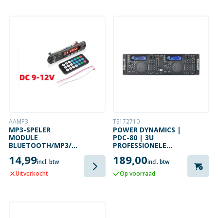
AAMP3
TS172710
MP3-SPELER
POWER DYNAMICS |
MODULE
PDC-80 | 3U
BLUETOOTH/MP3/USB/FM/AUX
PROFESSIONELE
+
MEDIASPELER
14,99
189,00
AFSTANDSBEDIENING
incl. btw
incl. btw
Uitverkocht
Op voorraad