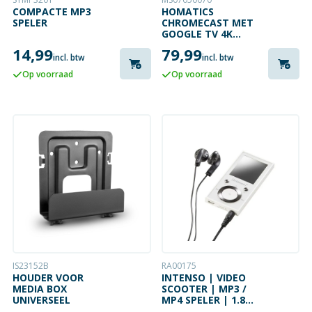
COMPACTE MP3
HOMATICS
SPELER
CHROMECAST MET
GOOGLE TV 4K
DONGLE
14,99
79,99
incl. btw
incl. btw
Op voorraad
Op voorraad
IS23152B
RA00175
HOUDER VOOR
INTENSO | VIDEO
MEDIA BOX
SCOOTER | MP3 /
UNIVERSEEL
MP4 SPELER | 1.8
INCH DISPLAY |