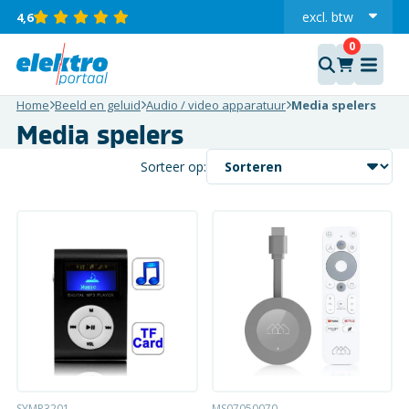
excl.
btw
4,6
incl.
Home
Beeld en geluid
Audio / video apparatuur
Media spelers
Media spelers
Sorteer op:
SYMP3201
MS07050070