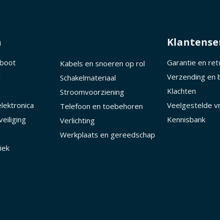
n
Klantense
 boot
Garantie en re
Kabels en snoeren op rol
d
Verzending en 
Schakelmateriaal
Klachten
Stroomvoorziening
lektronica
Veelgestelde v
Telefoon en toebehoren
eiliging
Kennisbank
Verlichting
Werkplaats en gereedschap
iek