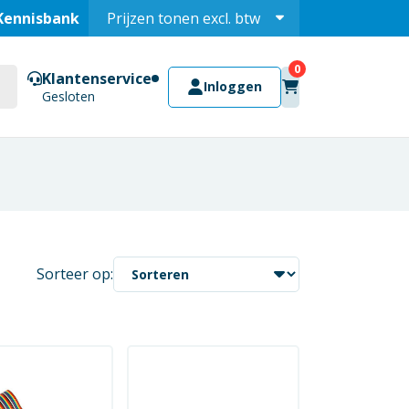
Kennisbank
Prijzen tonen
excl.
btw
Prijzen tonen
incl.
Klantenservice
Inloggen
Gesloten
Sorteer op: