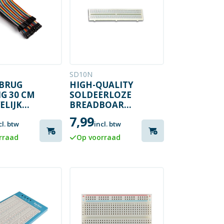
SD10N
BRUG
HIGH-QUALITY
IG 30 CM
SOLDEERLOZE
ELIJK
BREADBOARDS
- 640 GATEN
7,99
ELIJK
cl. btw
incl. btw
E
rraad
Op voorraad