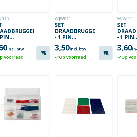
W010
WJW011
WJW012
T
SET
SET
AADBRUGGEN
DRAADBRUGGEN
DRAAD
 PIN
- 1 PIN
- 1 PIN
NNELIJK
MANNELIJK
VROUW
60
3,50
3,60
AAR
NAAR
NAAR
incl. btw
incl. btw
in
NNELIJK -
VROUWELIJK -
VROUWE
p voorraad
Op voorraad
Op voo
" (15 CM) - 10
5.9" (15 CM) - 10
5.9" (15
.
ST.
ST.