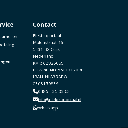
rvice
Contact
Elektroportaal
tourneren
Molenstraat 46
betaling
5431 BX Cuijk
Nederland
ragen
KVK: 62925059
BTW nr: NL855017120B01
IBAN: NL83RABO
0303159839
0485 - 35 03 63
info@elektroportaal.nl
Whatsapp