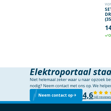
WJ
SE
DR
(35
1
O
Elektroportaal staa
Niet helemaal zeker waar u naar opzoek ben
nodig? Neem contact met ons op. We helpen
4,6
Neem contact op
143 reviews