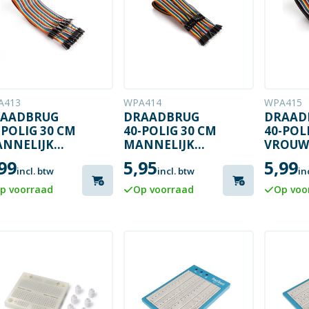
A413
WPA414
WPA415
AADBRUG
DRAADBRUG
DRAAD
-POLIG 30 CM
40-POLIG 30 CM
40-POL
NNELIJK
MANNELIJK
VROUW
AAR
NAAR
NAAR
99
5,95
5,99
NNELIJK
VROUWELIJK
VROUW
incl. btw
incl. btw
in
LATTE
(PLATTE
(PLATT
p voorraad
Op voorraad
Op voo
BEL)
KABEL)
KABEL)