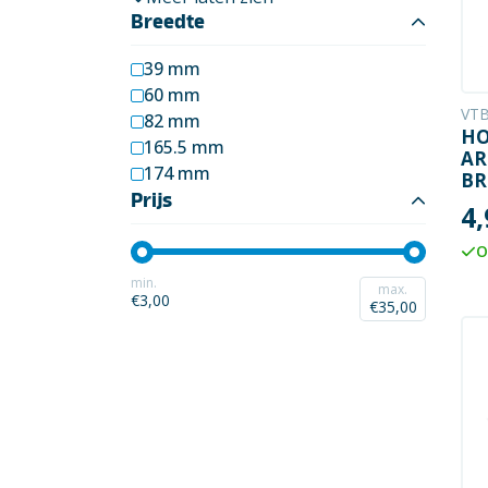
Breedte
39 mm
60 mm
VT
82 mm
HO
165.5 mm
AR
174 mm
BR
36
Prijs
4,
IN
O
min.
max.
€3,00
€35,00