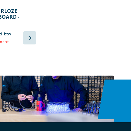
ERLOZE
BOARD -
EKPUNTEN
cl. btw
kocht