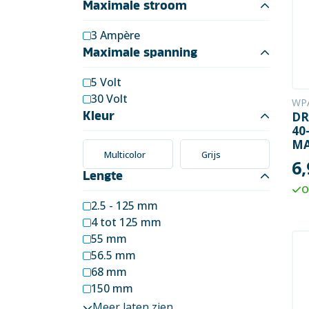
Elektronica
Maximale stroom
3 Ampère
Installatietechniek
Maximale spanning
Kabels en snoeren op
rol
5 Volt
30 Volt
WP
Schakelmateriaal
DR
Kleur
40
Stroomvoorziening
MA
Multicolor
Grijs
N
6,
Telefoon en
MA
Lengte
toebehoren
(P
O
KA
2.5 - 125 mm
Verlichting
4 tot 125 mm
Werkplaats en
55 mm
gereedschap
56.5 mm
68 mm
150 mm
168 mm
Meer laten zien