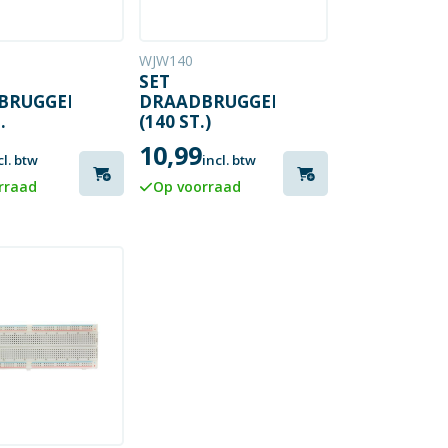
WJW140
SET
BRUGGEN
DRAADBRUGGEN
(140 ST.)
ELIJK
10,99
cl. btw
incl. btw
LIJK -
rraad
Op voorraad
 CM) - 10