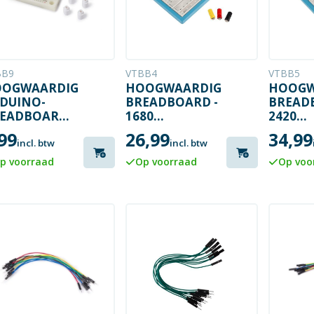
BB9
VTBB4
VTBB5
OGWAARDIG
HOOGWAARDIG
HOOGW
DUINO-
BREADBOARD -
BREAD
EADBOARD -
1680
2420
0
INSTEEKPUNTEN
INSTE
99
26,99
34,99
STEEKPUNTEN
incl. btw
incl. btw
p voorraad
Op voorraad
Op voo