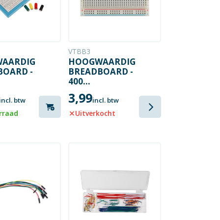
VTBB3
AARDIG
HOOGWAARDIG
BOARD -
BREADBOARD -
400
EKPUNTEN
INSTEEKPUNTEN
3,99
incl. btw
incl. btw
rraad
Uitverkocht