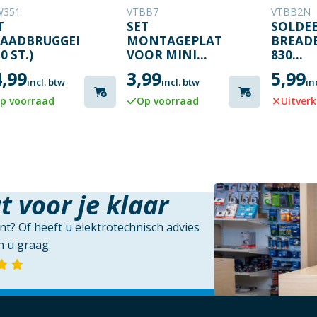
W351
VTBB7
VTBB2N
T
SET
SOLDE
AADBRUGGEN
MONTAGEPLATEN
BREAD
0 ST.)
VOOR MINI
830
BREADBOARDS
INSTE
4,99
3,99
5,99
- 4 ST.
incl. btw
incl. btw
in
p voorraad
Op voorraad
Uitver
t voor je klaar
t? Of heeft u elektrotechnisch advies
 u graag.