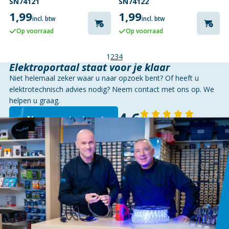
SN74121
SN74122
1,99
1,99
incl. btw
incl. btw
Op voorraad
Op voorraad
1
2
3
4
Elektroportaal staat voor je klaar
Niet helemaal zeker waar u naar opzoek bent? Of heeft u
elektrotechnisch advies nodig? Neem contact met ons op. We
helpen u graag.
4,6
Neem contact op
143 reviews