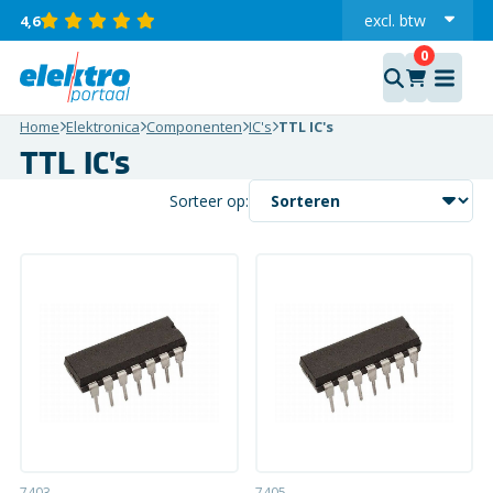
excl.
btw
4,6
incl.
Home
Elektronica
Componenten
IC's
TTL IC's
TTL IC's
Sorteer op:
7403
7405