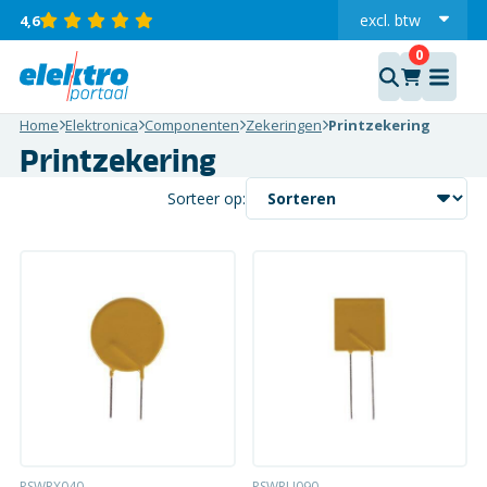
excl.
btw
4,6
incl.
Home
Elektronica
Componenten
Zekeringen
Printzekering
Printzekering
Sorteer op:
PSWRX040
PSWRU090