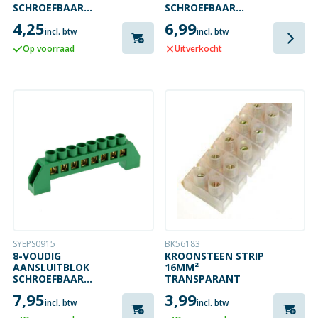
SCHROEFBAAR
SCHROEFBAAR
16MM²
16MM²
4,25
6,99
incl. btw
incl. btw
Op voorraad
Uitverkocht
SYEPS0915
BK56183
8-VOUDIG
KROONSTEEN STRIP
AANSLUITBLOK
16MM²
SCHROEFBAAR
TRANSPARANT
16MM²
7,95
3,99
incl. btw
incl. btw