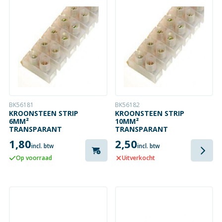
BK56181
BK56182
KROONSTEEN STRIP
KROONSTEEN STRIP
6MM²
10MM²
TRANSPARANT
TRANSPARANT
1,80
2,50
incl. btw
incl. btw
Op voorraad
Uitverkocht