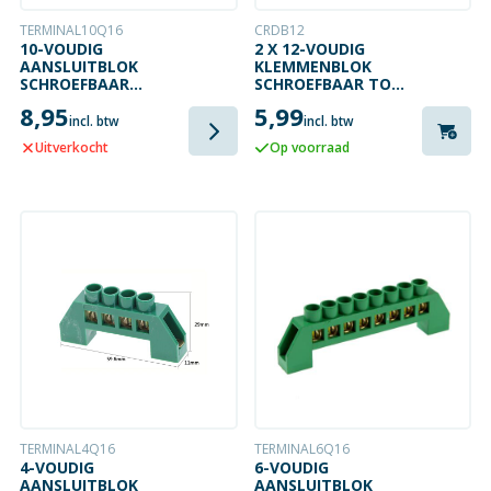
TERMINAL10Q16
CRDB12
10-VOUDIG
2 X 12-VOUDIG
AANSLUITBLOK
KLEMMENBLOK
SCHROEFBAAR
SCHROEFBAAR TOT
16MM²
4MM² KABELDIKTE
8,95
5,99
incl. btw
incl. btw
Uitverkocht
Op voorraad
TERMINAL4Q16
TERMINAL6Q16
4-VOUDIG
6-VOUDIG
AANSLUITBLOK
AANSLUITBLOK