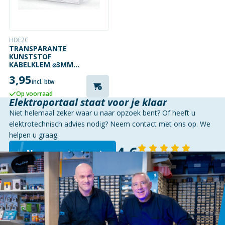
HDE2C
TRANSPARANTE
KUNSTSTOF
KABELKLEM ⌀3MM
10 STUKS
3,95
incl. btw
Op voorraad
Elektroportaal staat voor je klaar
Niet helemaal zeker waar u naar opzoek bent? Of heeft u
elektrotechnisch advies nodig? Neem contact met ons op. We
helpen u graag.
4,6
Neem contact op
143 reviews