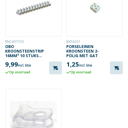
RN2407750
BK56321
OBO
PORSELEINEN
KROONSTEENSTRIP
KROONSTEEN 2-
16MM² 10 STUKS
POLIG MET GAT
ACTIEPAKKET
9,99
1,25
incl. btw
incl. btw
Op voorraad
Op voorraad