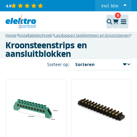
excl.
btw
4,6
incl.
Home
Installatietechniek
Lasdoppen lasklemmen en kroonstenen
Kr
Kroonsteenstrips en
aansluitblokken
Sorteer op: