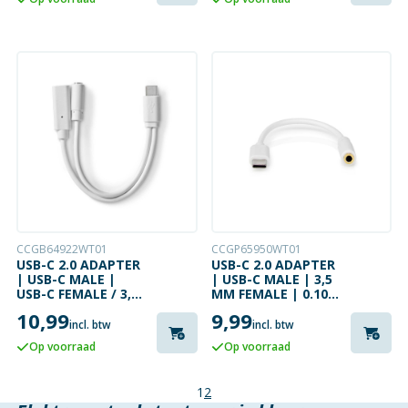
CCGB64922WT01
CCGP65950WT01
USB-C 2.0 ADAPTER
USB-C 2.0 ADAPTER
| USB-C MALE |
| USB-C MALE | 3,5
USB-C FEMALE / 3,5
MM FEMALE | 0.10
MM FEMALE | 0.10
METER
10,99
9,99
METER
incl. btw
incl. btw
Op voorraad
Op voorraad
1
2