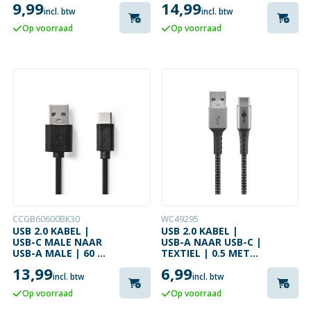
9,99
14,99
METER
incl. btw
incl. btw
Op voorraad
Op voorraad
CCGB60600BK30
WC49295
USB 2.0 KABEL |
USB 2.0 KABEL |
USB-C MALE NAAR
USB-A NAAR USB-C |
USB-A MALE | 60 W
TEXTIEL | 0.5 METER
| 480 MBPS | 3
| 60 W | 480 MBPS
13,99
6,99
METER
incl. btw
incl. btw
Op voorraad
Op voorraad