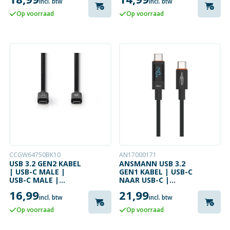
1.2 METER
incl. btw
incl. btw
Op voorraad
Op voorraad
CCGW64750BK10
AN17000171
USB 3.2 GEN2 KABEL
ANSMANN USB 3.2
| USB-C MALE |
GEN1 KABEL | USB-C
USB-C MALE |
NAAR USB-C |
4K@60HZ | 1 METER
POWER DISPLAY | 2
16,99
21,99
METER
incl. btw
incl. btw
Op voorraad
Op voorraad