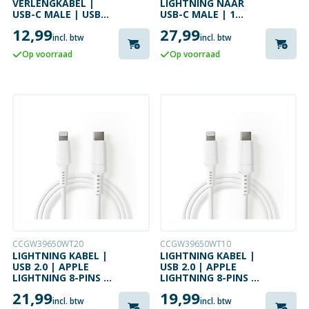
VERLENGKABEL |
LIGHTNING NAAR
USB-C MALE | USB-C
USB-C MALE | 1
FEMALE | 4K@60HZ
METER | WIT |
12,99
27,99
| 1 METER
MQGJ2ZM/A
incl. btw
incl. btw
Op voorraad
Op voorraad
CCGW39650WT20
CCGW39650WT10
LIGHTNING KABEL |
LIGHTNING KABEL |
USB 2.0 | APPLE
USB 2.0 | APPLE
LIGHTNING 8-PINS |
LIGHTNING 8-PINS |
USB-C MALE | 2
USB-C MALE | 1
21,99
19,99
METER | WIT
METER | WIT
incl. btw
incl. btw