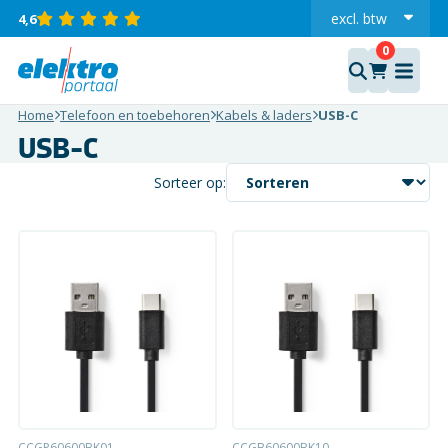
excl.
btw
4,6
incl.
Home
Telefoon en toebehoren
Kabels & laders
USB-C
USB-C
Sorteer op:
CCGP60600BK01
CCGB60600BK10