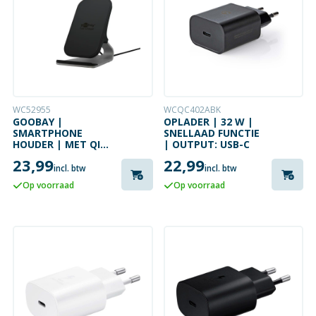
WC52955
WCQC402ABK
GOOBAY |
OPLADER | 32 W |
SMARTPHONE
SNELLAAD FUNCTIE
HOUDER | MET QI
| OUTPUT: USB-C
LADER | 10W
23,99
22,99
incl. btw
incl. btw
Op voorraad
Op voorraad