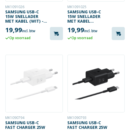
MK1091026
MK1091025
SAMSUNG USB-C
SAMSUNG USB-C
15W SNELLADER
15W SNELLADER
MET KABEL (WIT) -
MET KABEL
EP-T1510XW
(ZWART) - EP-
19,99
19,99
T1510XB
incl. btw
incl. btw
Op voorraad
Op voorraad
MK1090794
MK1090793
SAMSUNG USB-C
SAMSUNG USB-C
FAST CHARGER 25W
FAST CHARGER 25W