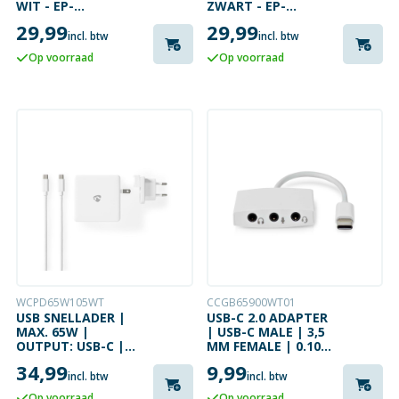
WIT - EP-
ZWART - EP-
T2510XBEGEU (MET
T2510XBEGEU (MET
29,99
29,99
KABEL)
KABEL)
incl. btw
incl. btw
Op voorraad
Op voorraad
WCPD65W105WT
CCGB65900WT01
USB SNELLADER |
USB-C 2.0 ADAPTER
MAX. 65W |
| USB-C MALE | 3,5
OUTPUT: USB-C |
MM FEMALE | 0.10
INCL. KABEL 3
METER
34,99
9,99
METER
incl. btw
incl. btw
Op voorraad
Op voorraad