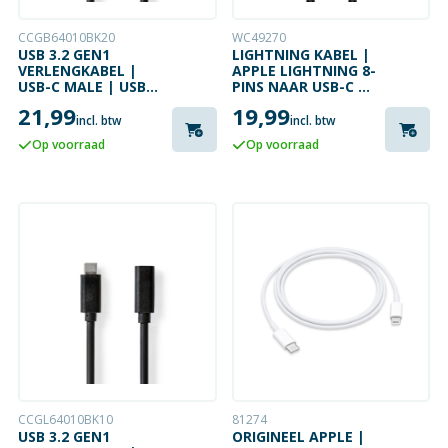
CCGB64010BK20
WC49270
USB 3.2 GEN1
LIGHTNING KABEL |
VERLENGKABEL |
APPLE LIGHTNING 8-
USB-C MALE | USB-C
PINS NAAR USB-C |
FEMALE | 4K@60HZ
TEXTIEL | 0.5 METER
21,99
19,99
| 2 METER
| 60 W | 480 MBPS
incl. btw
incl. btw
Op voorraad
Op voorraad
CCGL64010BK10
81274
USB 3.2 GEN1
ORIGINEEL APPLE |