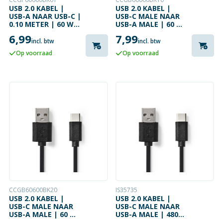
USB 2.0 KABEL |
USB 2.0 KABEL |
USB-A NAAR USB-C |
USB-C MALE NAAR
0.10 METER | 60 W |
USB-A MALE | 60 W
480 MBPS
| 480 MBPS | 1
6,99
7,99
METER
incl. btw
incl. btw
Op voorraad
Op voorraad
CCGB60600BK20
IS35735
USB 2.0 KABEL |
USB 2.0 KABEL |
USB-C MALE NAAR
USB-C MALE NAAR
USB-A MALE | 60 W
USB-A MALE | 480
| 480 MBPS | 2
MBPS | 5 METER