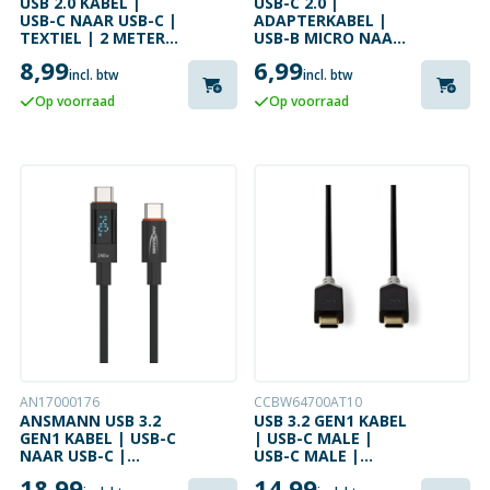
USB 2.0 KABEL |
USB-C 2.0 |
USB-C NAAR USB-C |
ADAPTERKABEL |
TEXTIEL | 2 METER |
USB-B MICRO NAAR
60 W | 480 MBPS
USB-C HAAKS | 0.25
8,99
6,99
METER
incl. btw
incl. btw
Op voorraad
Op voorraad
AN17000176
CCBW64700AT10
ANSMANN USB 3.2
USB 3.2 GEN1 KABEL
GEN1 KABEL | USB-C
| USB-C MALE |
NAAR USB-C |
USB-C MALE |
POWER DISPLAY |
4K@60HZ | 1 METER
18,99
14,99