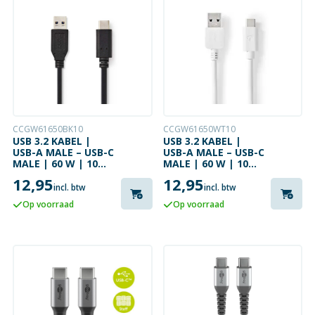
CCGW61650BK10
CCGW61650WT10
USB 3.2 KABEL |
USB 3.2 KABEL |
USB-A MALE – USB-C
USB-A MALE – USB-C
MALE | 60 W | 10
MALE | 60 W | 10
GBPS | 1 METER |
GBPS | 1 METER |
12,95
12,95
ZWART
WIT
incl. btw
incl. btw
Op voorraad
Op voorraad