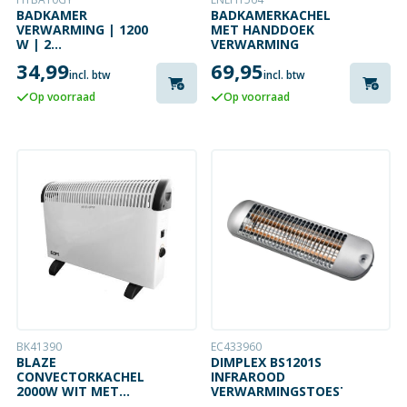
BADKAMER
BADKAMERKACHEL
VERWARMING | 1200
MET HANDDOEK
W | 2
VERWARMING
VERWARMINGSMODI
34,99
69,95
| X4 | GRIJS
incl. btw
incl. btw
Op voorraad
Op voorraad
BK41390
EC433960
BLAZE
DIMPLEX BS1201S
CONVECTORKACHEL
INFRAROOD
2000W WIT MET
VERWARMINGSTOESTEL
THERMOSTAAT EN 3