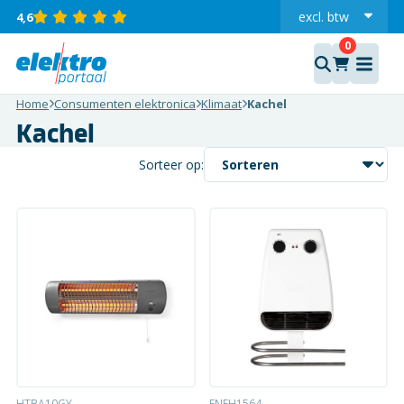
excl.
btw
4,6
incl.
Home
Consumenten elektronica
Klimaat
Kachel
Kachel
Sorteer op:
HTBA10GY
ENEH1564