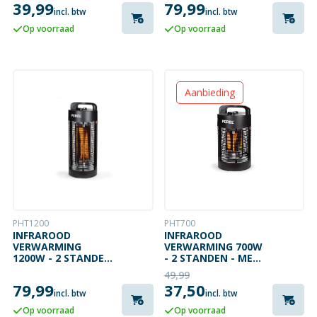
39,99
79,99
WARMTESTANDEN
incl. btw
incl. btw
Op voorraad
Op voorraad
Aanbieding
PHT1200
PHT700
INFRAROOD
INFRAROOD
VERWARMING
VERWARMING 700W
1200W - 2 STANDEN
- 2 STANDEN - MET
- MET 360 ROTATIE
360 OF 120 ROTATIE
49,99
79,99
37,50
incl. btw
incl. btw
Op voorraad
Op voorraad