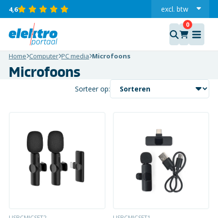
excl.
btw
4,6
incl.
Home
Computer
PC media
Microfoons
Microfoons
Sorteer op:
USBCMICSET2
USBCMICSET1