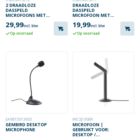
2 DRAADLOZE
DRAADLOZE
DASSPELD
DASSPELD
MICROFOONS MET
MICROFOON MET
USB-C ONTVANGER
USB-C ONTVANGER
29,99
19,99
incl. btw
incl. btw
Op voorraad
Op voorraad
EA9815013603
MICSJ100BK
GEMBIRD DESKTOP
MICROFOON |
MICROPHONE
GEBRUIKT VOOR:
DESKTOP /
NOTEBOOK /