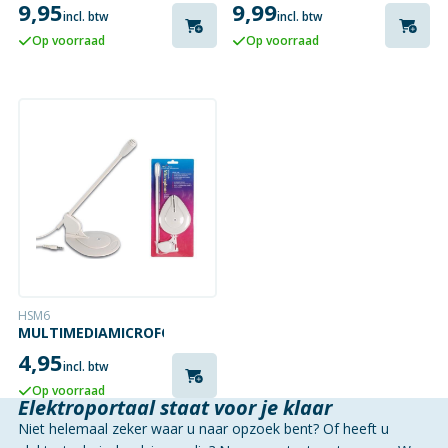
9,95
9,99
SMARTPHONE /
incl. btw
incl. btw
TABLET | BEDRAAD
Op voorraad
Op voorraad
| 1X 3,5 MM
HSM6
MULTIMEDIAMICROFOON
4,95
incl. btw
Op voorraad
Elektroportaal staat voor je klaar
Niet helemaal zeker waar u naar opzoek bent? Of heeft u