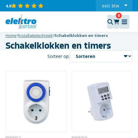
excl.
btw
4,6
incl.
Home
Installatietechniek
Schakelklokken en timers
Schakelklokken en timers
Sorteer op:
BK58012
BK58019