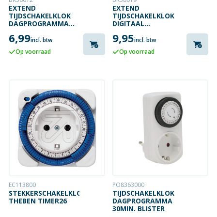
EXTEND
EXTEND
TIJDSCHAKELKLOK
TIJDSCHAKELKLOK
DAGPROGRAMMA
DIGITAAL
30MIN. MET VASTE
WEEKPROGRAMMA
6,99
9,95
RUITERS
incl. btw
incl. btw
Op voorraad
Op voorraad
EC113800
PO8363000
STEKKERSCHAKELKLOK
TIJDSCHAKELKLOK
THEBEN TIMER26
DAGPROGRAMMA
30MIN. BLISTER