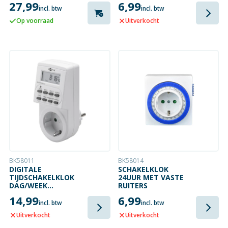
27,99
6,99
incl. btw
incl. btw
Op voorraad
Uitverkocht
BK58011
BK58014
DIGITALE
SCHAKELKLOK
TIJDSCHAKELKLOK
24UUR MET VASTE
DAG/WEEK
RUITERS
INSTELBAAR
14,99
6,99
incl. btw
incl. btw
Uitverkocht
Uitverkocht