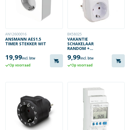
AN12600016
BK58025
ANSMANN AES1.5
VAKANTIE
TIMER STEKKER WIT
SCHAKELAAR
RANDOM +
LICHT/DONKER
19,99
9,99
incl. btw
incl. btw
Op voorraad
Op voorraad