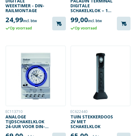
DIGITALE
PALADIN TERMINAL
WEEKTIMER - DIN-
DIGITALE
RAILMONTAGE
SCHAKELKLOK – 1
KANAAL –
24,99
99,00
WEEKPROGRAMMA
incl. btw
incl. btw
Op voorraad
Op voorraad
EC113710
EC622440
ANALOGE
TUIN STEKKERDOOS
TIJDSCHAKELKLOK
2V MET
24-UUR VOOR DIN-
SCHAKELKLOK
RAIL MONTAGE
69,00
65,00