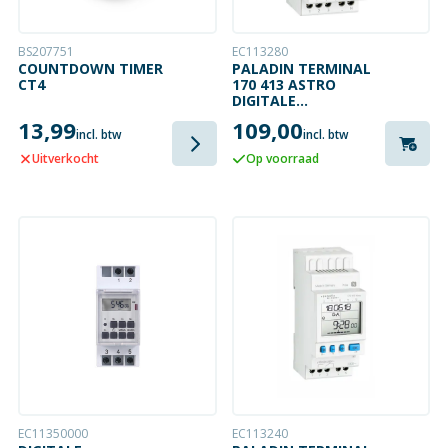
BS207751
EC113280
COUNTDOWN TIMER
PALADIN TERMINAL
CT4
170 413 ASTRO
DIGITALE
SCHAKELKLOK DIN-
13,99
109,00
RAIL MONTAGE
incl. btw
incl. btw
Uitverkocht
Op voorraad
EC11350000
EC113240