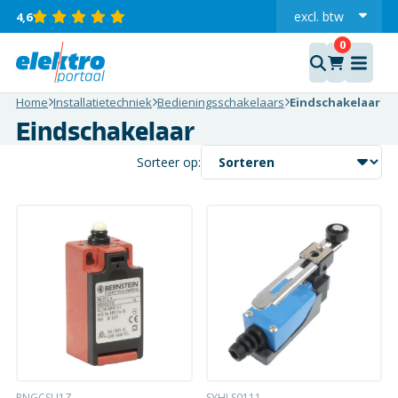
excl.
btw
4,6
incl.
Home
Installatietechniek
Bedieningsschakelaars
Eindschakelaar
Eindschakelaar
Sorteer op:
RNGCSU1Z
SYHLS0111