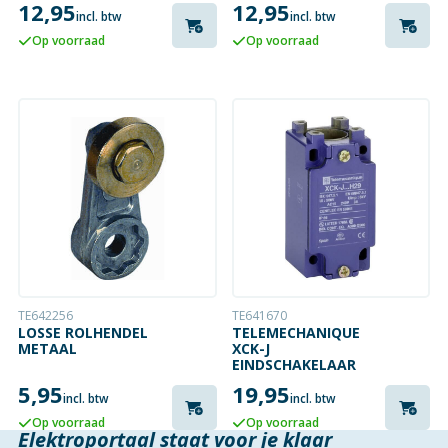
12,95
12,95
incl. btw
incl. btw
Op voorraad
Op voorraad
TE642256
TE641670
LOSSE ROLHENDEL
TELEMECHANIQUE
METAAL
XCK-J
EINDSCHAKELAAR
5,95
19,95
incl. btw
incl. btw
Op voorraad
Op voorraad
Elektroportaal staat voor je klaar