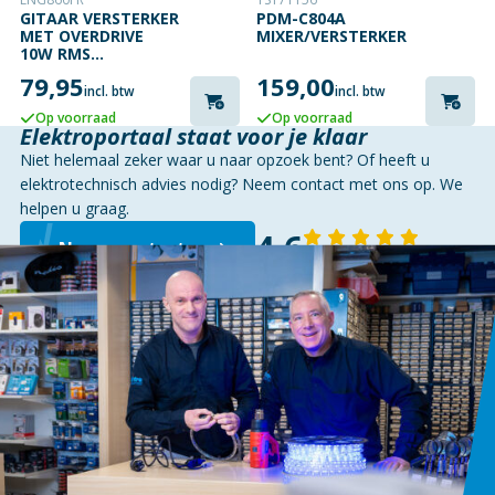
GITAAR VERSTERKER
PDM-C804A
MET OVERDRIVE
MIXER/VERSTERKER
10W RMS
VERMOGEN
79,95
159,00
incl. btw
incl. btw
Op voorraad
Op voorraad
Elektroportaal staat voor je klaar
Niet helemaal zeker waar u naar opzoek bent? Of heeft u
elektrotechnisch advies nodig? Neem contact met ons op. We
helpen u graag.
4,6
Neem contact op
143 reviews