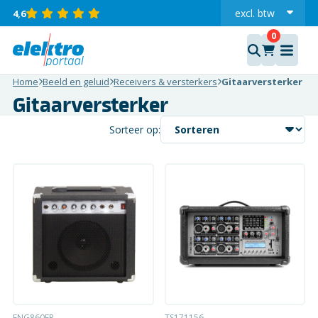
excl.
btw
4,6
incl.
Home
Beeld en geluid
Receivers & versterkers
Gitaarversterker
Gitaarversterker
Sorteer op:
ENG860FR
TS171156