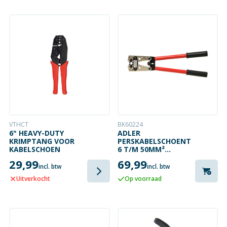
VTHCT
BK60224
6" HEAVY-DUTY
ADLER
KRIMPTANG VOOR
PERSKABELSCHOENTANG
KABELSCHOEN
6 T/M 50MM²
(MECHANISCH)
29,99
69,99
incl. btw
incl. btw
Uitverkocht
Op voorraad