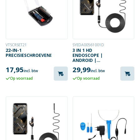
VTSCRSET21
SYEDA00561001D
22-IN-1
3 IN 1 HD
PRECISIESCHROEVENDRAAIERSET
ENDOSCOPE |
ANDROID |
INSPECTIECAMERA |
17,95
29,99
5 METER | IP67
incl. btw
incl. btw
WATERPROOF |
Op voorraad
Op voorraad
USB-C / MICRO USB /
USB-A