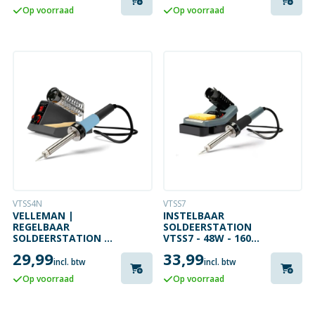
Op voorraad
Op voorraad
VTSS4N
VTSS7
VELLEMAN |
INSTELBAAR
REGELBAAR
SOLDEERSTATION
SOLDEERSTATION |
VTSS7 - 48W - 160
48W | 150°C TOT
TOT 480°C
29,99
33,99
450°C
incl. btw
incl. btw
Op voorraad
Op voorraad