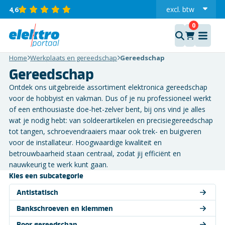
excl.
btw
4,6
incl.
Home
Werkplaats en gereedschap
Gereedschap
Gereedschap
Ontdek ons uitgebreide assortiment elektronica gereedschap
voor de hobbyist en vakman. Dus of je nu professioneel werkt
of een enthousiaste doe-het-zelver bent, bij ons vind je alles
wat je nodig hebt: van soldeerartikelen en precisiegereedschap
tot tangen, schroevendraaiers maar ook trek- en buigveren
voor de installateur. Hoogwaardige kwaliteit en
betrouwbaarheid staan centraal, zodat jij efficiënt en
nauwkeurig te werk kunt gaan.
Kies een subcategorie
Antistatisch
Bankschroeven en klemmen
Boor gereedschap