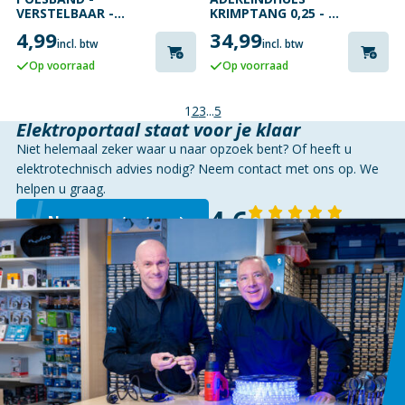
VERSTELBAAR -
KRIMPTANG 0,25 - 6
BLAUW
MM²
4,99
34,99
incl. btw
incl. btw
Op voorraad
Op voorraad
1
2
3
...
5
Elektroportaal staat voor je klaar
Niet helemaal zeker waar u naar opzoek bent? Of heeft u
elektrotechnisch advies nodig? Neem contact met ons op. We
helpen u graag.
4,6
Neem contact op
143 reviews