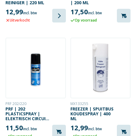
REINIGER | 220 ML
| 200 ML
12,99
17,50
incl. btw
incl. btw
Uitverkocht
Op voorraad
PRF 202/220
MX133255
PRF | 202
FREEZER | SPUITBUS
PLASTICSPRAY |
KOUDESPRAY | 400
ELEKTRISCH CIRCUIT
ML
| 220 ML
11,50
12,99
incl. btw
incl. btw