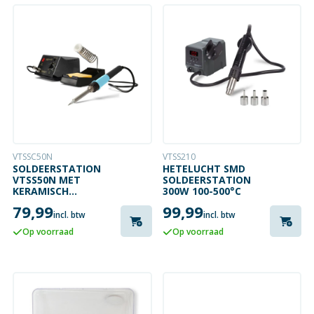
VTSSC50N
VTSS210
SOLDEERSTATION
HETELUCHT SMD
VTSS50N MET
SOLDEERSTATION
KERAMISCH
300W 100-500°C
VERWARMINGSELEMENT
79,99
99,99
- 48 W - 150 TOT
incl. btw
incl. btw
420°C
Op voorraad
Op voorraad