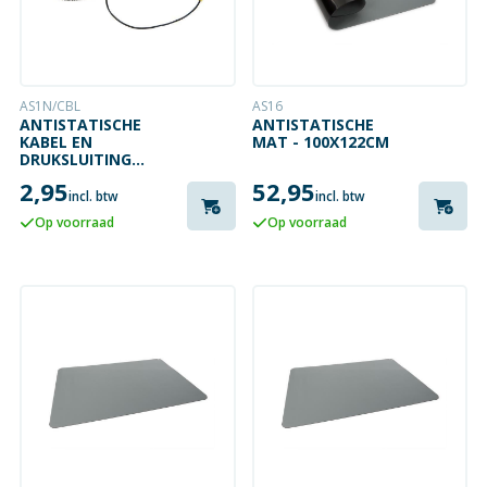
AS1N/CBL
AS16
ANTISTATISCHE
ANTISTATISCHE
KABEL EN
MAT - 100X122CM
DRUKSLUITING
VOOR
2,95
52,95
ANTISTATISCHE
incl. btw
incl. btw
MAT
Op voorraad
Op voorraad