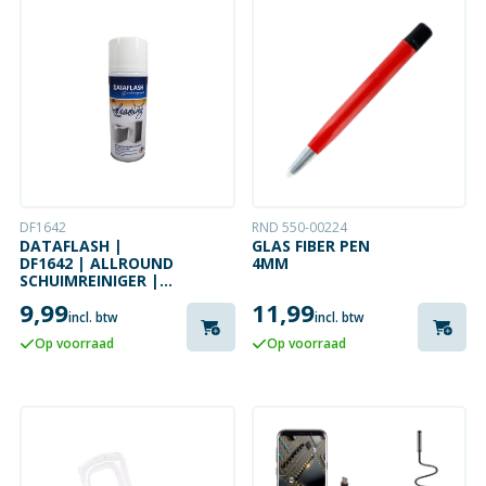
DF1642
RND 550-00224
DATAFLASH |
GLAS FIBER PEN
DF1642 | ALLROUND
4MM
SCHUIMREINIGER |
400 ML
9,99
11,99
incl. btw
incl. btw
Op voorraad
Op voorraad