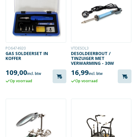
PO6474920
VTDESOL3
GAS SOLDEERSET IN
DESOLDEERBOUT /
KOFFER
TINZUIGER MET
VERWARMING - 30W
109,00
16,99
incl. btw
incl. btw
Op voorraad
Op voorraad