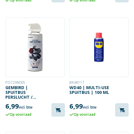
Op voorraad
Op voorraad
PO7298005
BK48117
GEMBIRD |
WD40 | MULTI-USE
SPUITBUS
SPUITBUS | 100 ML
PERSLUCHT /
AIRDUSTER | 400 ML
6,99
6,99
incl. btw
incl. btw
Op voorraad
Op voorraad