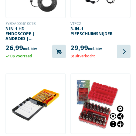
SYEDA00561001B
VTFC2
3 IN 1 HD
3-IN-1
ENDOSCOPE |
PIEPSCHUIMSNIJDER
ANDROID |
INSPECTIECAMERA |
26,99
29,99
2 METER | IP67
incl. btw
incl. btw
WATERPROOF |
Op voorraad
Uitverkocht
USB-C / MICRO USB /
USB-A