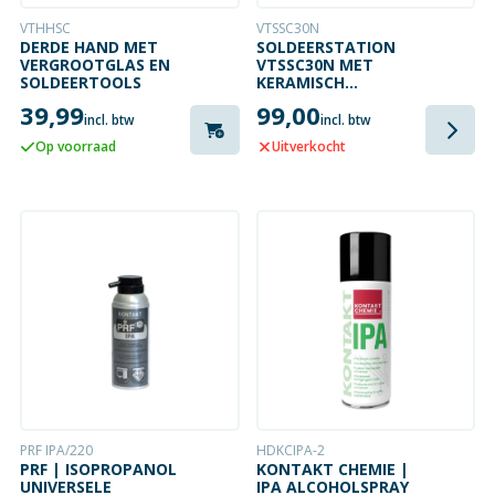
VTHHSC
VTSSC30N
DERDE HAND MET
SOLDEERSTATION
VERGROOTGLAS EN
VTSSC30N MET
SOLDEERTOOLS
KERAMISCH
VERWARMINGSELEMENT
39,99
99,00
- 48 W - 160 TOT
incl. btw
incl. btw
480°C
Op voorraad
Uitverkocht
PRF IPA/220
HDKCIPA-2
PRF | ISOPROPANOL
KONTAKT CHEMIE |
UNIVERSELE
IPA ALCOHOLSPRAY