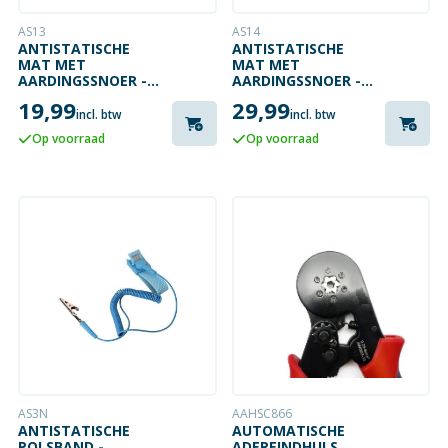
AS13
AS14
ANTISTATISCHE
ANTISTATISCHE
MAT MET
MAT MET
AARDINGSSNOER -
AARDINGSSNOER -
30X55CM
50X60°CM
19,99
29,99
incl. btw
incl. btw
Op voorraad
Op voorraad
AS3N
AAHSC866
ANTISTATISCHE
AUTOMATISCHE
POLSBAND -
ADEREINDHULS