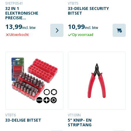
SYETP0541
VTBT5
32 IN 1
33-DELIGE SECURITY
ELEKTRONISCHE
BITSET
PRECISIE
SCHROEVENDRAAIERSET
13,99
10,99
incl. btw
incl. btw
Uitverkocht
Op voorraad
VTBT6
VT109N
33-DELIGE BITSET
5" KNIP- EN
STRIPTANG