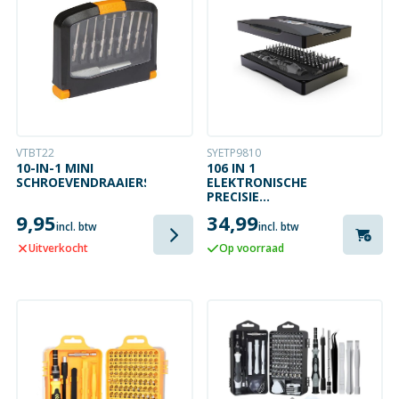
VTBT22
SYETP9810
10-IN-1 MINI
106 IN 1
SCHROEVENDRAAIERSET
ELEKTRONISCHE
PRECISIE
SCHROEVENDRAAIERSET
9,95
34,99
incl. btw
incl. btw
Uitverkocht
Op voorraad