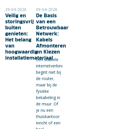
29-04-2026
09-04-2026
Veilig en
De Basis
storingsvrij
van een
buiten
Betrouwbaar
genieten:
Netwerk:
Het belang
Kabels
van
Afmonteren
hoogwaardig
en Kiezen
installatiemateriaal
Een stabiele
internetverbinding
begint niet bij
de router,
maar bij de
fysieke
bekabeling in
de muur. Of
je nu een
thuiskantoor
inricht of een