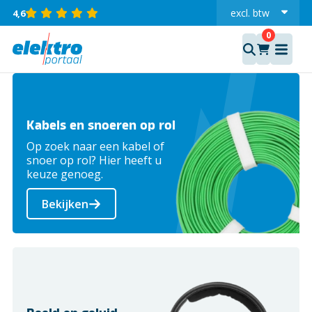
excl.
btw
4,6
incl.
Kabels en snoeren op rol
Op zoek naar een kabel of
snoer op rol? Hier heeft u
keuze genoeg.
Bekijken