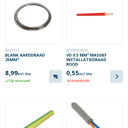
BK25153
EK200304350
BLANK AARDDRAAD
VD 0.5 MM² MASSIEF
25MM²
INSTALLATIEDRAAD
ROOD
8,99
0,55
incl. btw
incl. btw
Op voorraad
Uitverkocht