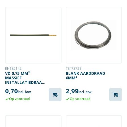
RN185142
TE473728
VD 0.75 MM²
BLANK AARDDRAAD
MASSIEF
6MM²
INSTALLATIEDRAAD
ZWART
0,70
2,99
incl. btw
incl. btw
Op voorraad
Op voorraad