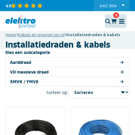
excl.
btw
4,6
incl.
Home
Kabels en snoeren op rol
Installatiedraden & kabels
Installatiedraden & kabels
Kies een subcategorie
Aarddraad
VD massieve draad
XMVK / YMVK
Sorteer op: