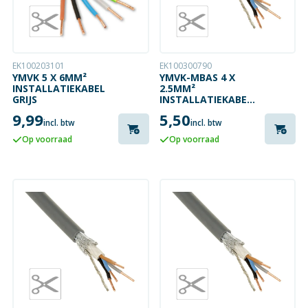
EK100203101
EK100300790
YMVK 5 X 6MM²
YMVK-MBAS 4 X
INSTALLATIEKABEL
2.5MM²
GRIJS
INSTALLATIEKABEL
MET AARDSCHERM
9,99
5,50
GRIJS
incl. btw
incl. btw
Op voorraad
Op voorraad