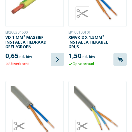
EK200304600
EK100100101
VD 1 MM² MASSIEF
XMVK 2 X 1.5MM²
INSTALLATIEDRAAD
INSTALLATIEKABEL
GEEL/GROEN
GRIJS
0,65
1,50
incl. btw
incl. btw
Uitverkocht
Op voorraad