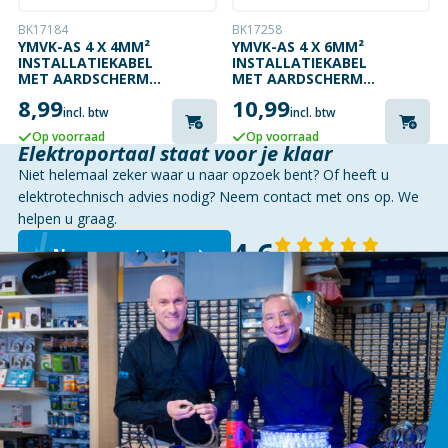
BK17184
BK17258
YMVK-AS 4 X 4MM²
YMVK-AS 4 X 6MM²
INSTALLATIEKABEL
INSTALLATIEKABEL
MET AARDSCHERM
MET AARDSCHERM
GRIJS
GRIJS
8,99
10,99
incl. btw
incl. btw
Op voorraad
Op voorraad
Elektroportaal staat voor je klaar
Niet helemaal zeker waar u naar opzoek bent? Of heeft u
elektrotechnisch advies nodig? Neem contact met ons op. We
helpen u graag.
4,6
Neem contact op
143 reviews