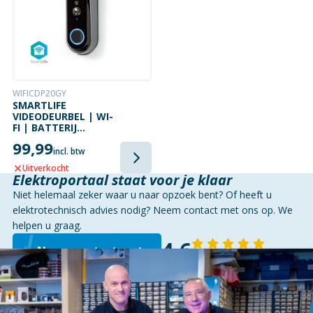
WIFICDP20GY
SMARTLIFE
VIDEODEURBEL | WI-
FI | BATTERIJ
GEVOED | MET
99,99
BEWEGINGSSENSOR
incl. btw
| NACHTZICHT |
Uitverkocht
GRIJS
Elektroportaal staat voor je klaar
Niet helemaal zeker waar u naar opzoek bent? Of heeft u
elektrotechnisch advies nodig? Neem contact met ons op. We
helpen u graag.
4,6
Neem contact op
143 reviews