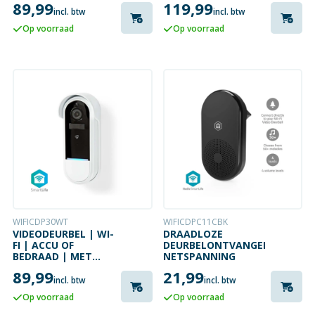
89,99
119,99
| NACHTZICHT
| NACHTZICHT
incl. btw
incl. btw
Op voorraad
Op voorraad
WIFICDP30WT
WIFICDPC11CBK
VIDEODEURBEL | WI-
DRAADLOZE
FI | ACCU OF
DEURBELONTVANGER
BEDRAAD | MET
NETSPANNING
BEWEGINGSSENSOR
89,99
21,99
| NACHTZICHT
incl. btw
incl. btw
Op voorraad
Op voorraad