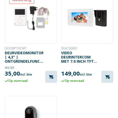
DOORP15CWT
SYACS0001
DEURVIDEOMONITOR
VIDEO
| 4,3" |
DEURINTERCOM
ONTGRENDELFUNCTIE
MET 7.0 INCH TFT
| WIT
SCHERM
69,95
35,00
149,00
incl. btw
incl. btw
Op voorraad
Op voorraad