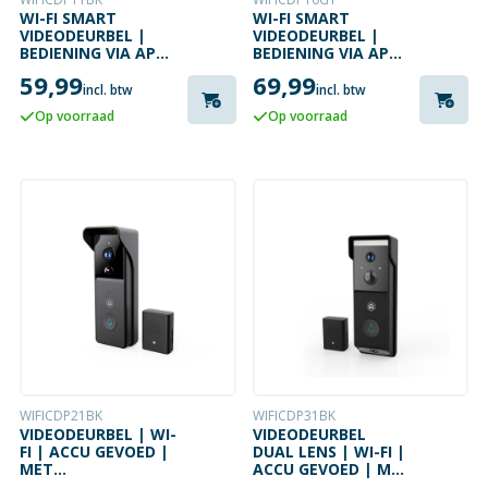
WI-FI SMART
WI-FI SMART
VIDEODEURBEL |
VIDEODEURBEL |
BEDIENING VIA APP
BEDIENING VIA APP
| MICROSD | HD
| MICROSD KAART |
59,99
69,99
1080P
HD 1080P
incl. btw
incl. btw
Op voorraad
Op voorraad
WIFICDP21BK
WIFICDP31BK
VIDEODEURBEL | WI-
VIDEODEURBEL
FI | ACCU GEVOED |
DUAL LENS | WI-FI |
MET
ACCU GEVOED | MET
BEWEGINGSSENSOR
BEWEGINGSSENSOR