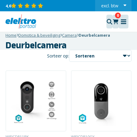
excl.
btw
4,6
incl.
Home
Domotica & beveiliging
Camera
Deurbelcamera
Deurbelcamera
Sorteer op:
WIFICDP11BK
WIFICDP10GY