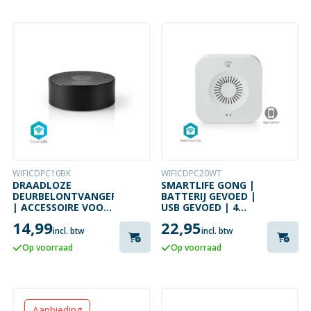
WIFICDPC10BK
WIFICDPC20WT
DRAADLOZE
SMARTLIFE GONG |
DEURBELONTVANGER
BATTERIJ GEVOED |
| ACCESSOIRE VOOR
USB GEVOED | 4
WIFICDP10GY | USB
GELUIDEN
14,99
22,95
incl. btw
incl. btw
Op voorraad
Op voorraad
Aanbieding