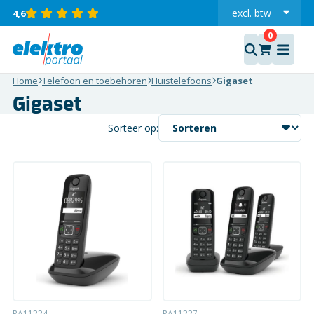
excl.
btw
4,6
incl.
Home
Telefoon en toebehoren
Huistelefoons
Gigaset
Gigaset
Sorteer op:
RA11224
RA11227