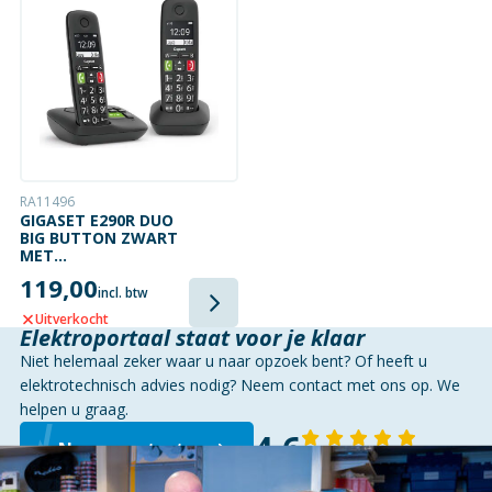
RA11496
GIGASET E290R DUO
BIG BUTTON ZWART
MET
ANTWOORDAPPARAAT
119,00
incl. btw
Uitverkocht
Elektroportaal staat voor je klaar
Niet helemaal zeker waar u naar opzoek bent? Of heeft u
elektrotechnisch advies nodig? Neem contact met ons op. We
helpen u graag.
4,6
Neem contact op
143 reviews