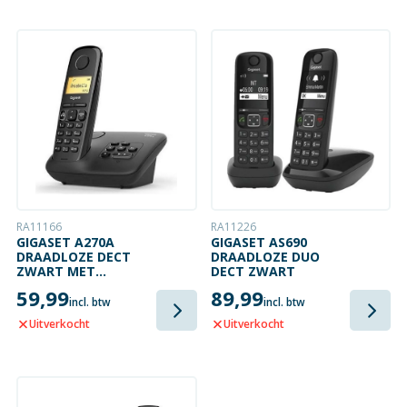
RA11166
RA11226
GIGASET A270A
GIGASET AS690
DRAADLOZE DECT
DRAADLOZE DUO
ZWART MET
DECT ZWART
ANTWOORDAPPARAAT
59,99
89,99
incl. btw
incl. btw
Uitverkocht
Uitverkocht