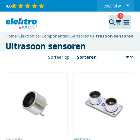
excl.
btw
4,6
incl.
Home
Elektronica
Componenten
Sensoren
Ultrasoon sensoren
Ultrasoon sensoren
Sorteer op:
MA40A5X
WPSE306N