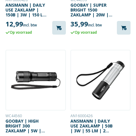
ANSMANN | DAILY
GOOBAY | SUPER
USE ZAKLAMP |
BRIGHT 1500
150B | 3W | 150 LM
ZAKLAMP | 20W |
| 2 LICHTSTANDEN
1500 LM | 3
12,99
35,99
LICHTSTANDEN
incl. btw
incl. btw
Op voorraad
Op voorraad
WC44560
AN16000426
GOOBAY | HIGH
ANSMANN | DAILY
BRIGHT 300
USE ZAKLAMP | 50B
ZAKLAMP | 5W |
| 3W | 55 LM | 2
300 LM
LICHTSTANDEN