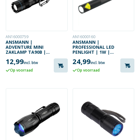
AN16000759
AN16000160
ANSMANN |
ANSMANN |
ADVENTURE MINI
PROFESSIONAL LED
ZAKLAMP TA90B |
PENLIGHT | 1W |
3W | 900 LM
130 LM
12,99
24,99
incl. btw
incl. btw
Op voorraad
Op voorraad