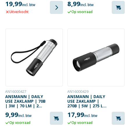
19,99
8,99
incl. btw
incl. btw
Uitverkocht
Op voorraad
AN16000427
AN16000429
ANSMANN | DAILY
ANSMANN | DAILY
USE ZAKLAMP | 70B
USE ZAKLAMP |
| 3W | 70 LM | 2
270B | 5W | 275 LM
LICHTSTANDEN
| 2 LICHTSTANDEN
9,99
17,99
incl. btw
incl. btw
Op voorraad
Op voorraad