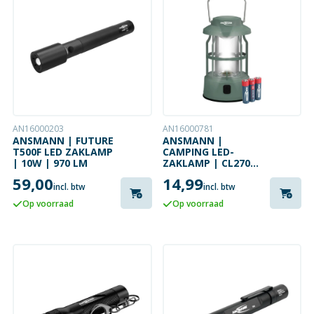
AN16000203
AN16000781
ANSMANN | FUTURE
ANSMANN |
T500F LED ZAKLAMP
CAMPING LED-
| 10W | 970 LM
ZAKLAMP | CL270B
| 3 WATT | 270 LM
59,00
14,99
incl. btw
incl. btw
Op voorraad
Op voorraad