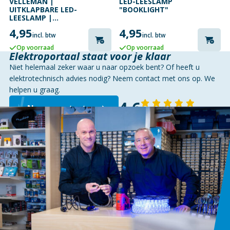
VELLEMAN |
LED-LEESLAMP
UITKLAPBARE LED-
"BOOKLIGHT"
LEESLAMP |
COMPACT MET
4,95
4,95
BOEKKLEM
incl. btw
incl. btw
Op voorraad
Op voorraad
Elektroportaal staat voor je klaar
Niet helemaal zeker waar u naar opzoek bent? Of heeft u
elektrotechnisch advies nodig? Neem contact met ons op. We
helpen u graag.
4,6
Neem contact op
143 reviews