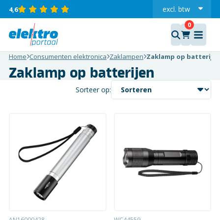
excl.
btw
4,6
incl.
Home
Consumenten elektronica
Zaklampen
Zaklamp op batterije
Zaklamp op batterijen
Sorteer op:
AN16000428
WC44559