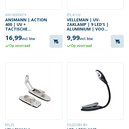
AN16000679
EFL41UV
ANSMANN | ACTION
VELLEMAN | UV-
400 | UV +
ZAKLAMP | 9 LED’S |
TACTISCHE
ALUMINIUM | VOOR
ZAKLAMP | 2 X 3W |
INSPECTIE &
16,99
9,99
100 LM
DETECTIE
incl. btw
incl. btw
Op voorraad
Op voorraad
EFL25
SYLED9814H