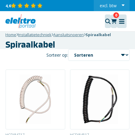
excl.
btw
4,6
incl.
Home
Installatietechniek
Aansluitsnoeren
Spiraalkabel
Spiraalkabel
Sorteer op:
HCDI84717
HCDI84517