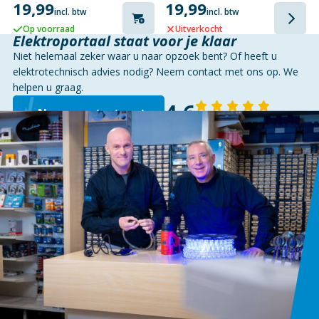
19,99
19,99
incl. btw
incl. btw
Op voorraad
Uitverkocht
Elektroportaal staat voor je klaar
Niet helemaal zeker waar u naar opzoek bent? Of heeft u
elektrotechnisch advies nodig? Neem contact met ons op. We
helpen u graag.
4,6
Neem contact op
143 reviews