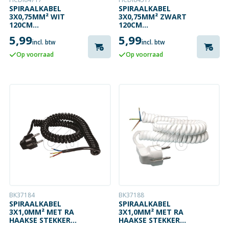
SPIRAALKABEL
SPIRAALKABEL
3X0,75MM² WIT
3X0,75MM² ZWART
120CM
120CM
(UITGETROKKEN)
(UITGETROKKEN)
5,99
5,99
incl. btw
incl. btw
Op voorraad
Op voorraad
BK37184
BK37188
SPIRAALKABEL
SPIRAALKABEL
3X1,0MM² MET RA
3X1,0MM² MET RA
HAAKSE STEKKER
HAAKSE STEKKER
ZWART
WIT