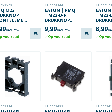
259570
TE2228344
TE222173
Q M22
EATON | RMQ
EATON
RUKKNOP
| M22-D-R |
| M22-D
ONTELEMENT
DRUKKNOP
DRUKK
ROEN
FRONTELEMENT
FRONT
99
9,99
8,99
| ROOD
| ZWA
incl. btw
incl. btw
in
p voorraad
Op voorraad
Op voo
229334
TE2229409
TE222941
Q-TITAN
RMQ-TITAN
RMQ-T