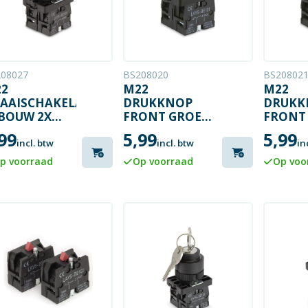
08027
BS208020
BS20802
2
M22
M22
AAISCHAKELAAR
DRUKKNOP
DRUKK
BOUW 2X
FRONT GROEN
FRONT
AAK
1XMAAK /
1XMAAK
99
5,99
5,99
MENT (1)-0-
1XVERBREEK
1XVER
incl. btw
incl. btw
in
p voorraad
Op voorraad
Op voo