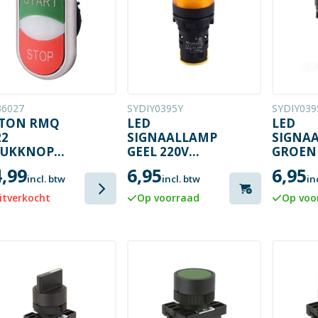
36027
SYDIY0395Y
SYDIY039
TON RMQ
LED
LED
2
SIGNAALLAMP
SIGNA
RUKKNOP
GEEL 220V
GROEN 
ONTELEMENT
22MM
22MM
4,99
6,95
6,95
216702
incl. btw
incl. btw
in
itverkocht
Op voorraad
Op voo