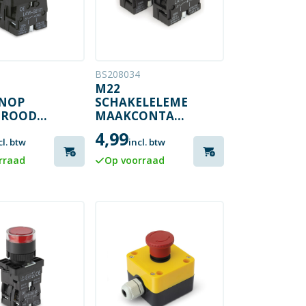
1
BS208034
M22
NOP
SCHAKELELEMENT
 ROOD
MAAKCONTACT
 /
SET VAN 2
4,99
BREEK
STUKS
cl. btw
incl. btw
rraad
Op voorraad