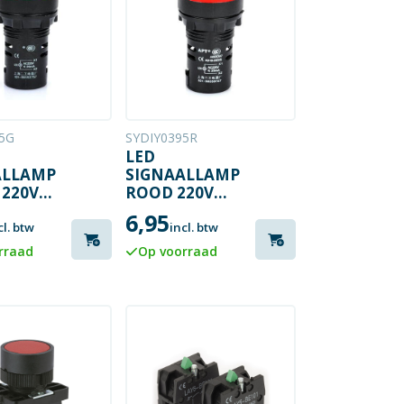
5G
SYDIY0395R
LED
ALLAMP
SIGNAALLAMP
220V
ROOD 220V
22MM
6,95
cl. btw
incl. btw
rraad
Op voorraad