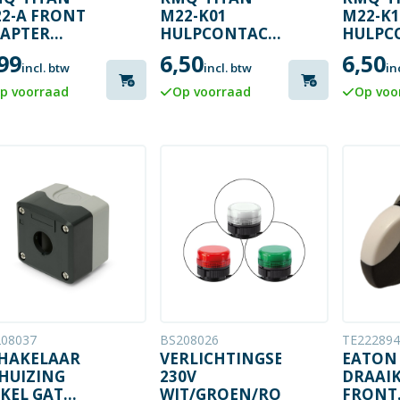
2-A FRONT
M22-K01
M22-K1
APTER
HULPCONTACTBLOK
HULPC
UKKNOP/SIGNAALLAMPHOUDER
VERBREEK
MAAK
99
6,50
6,50
incl. btw
incl. btw
in
p voorraad
Op voorraad
Op voo
08037
BS208026
TE222894
HAKELAAR
VERLICHTINGSELEMENT
EATON
HUIZING
230V
DRAAI
KEL GAT
WIT/GROEN/ROOD
FRONT