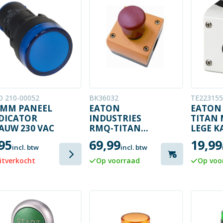
 210-00052
BK36032
TE223155
 MM PANEEL
EATON
EATON
DICATOR
INDUSTRIES
TITAN 
AUW 230 VAC
RMQ-TITAN
LEGE K
M22
BEHUIZ
95
69,99
19,99
NOODSTOPKNOP
IP67
incl. btw
incl. btw
itverkocht
Op voorraad
Op voo