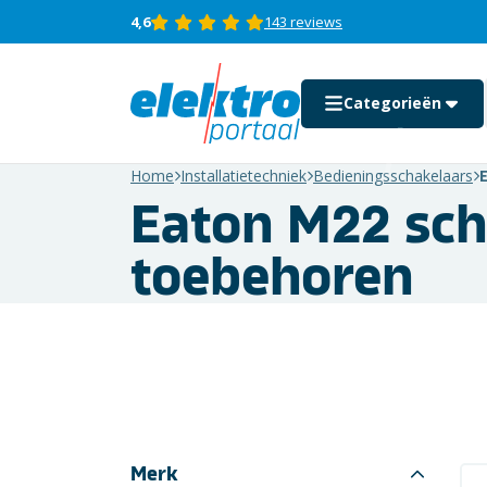
4,6
143 reviews
Categorieën
Home
Installatietechniek
Bedieningsschakelaars
Eaton M22 sch
Auto motor en boot
toebehoren
Beeld en geluid
Computer
Consumenten
elektronica
Domotica &
beveiliging
Merk