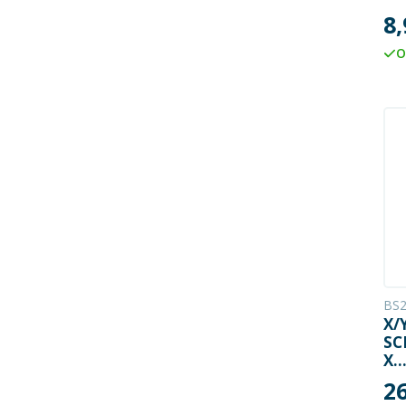
2
8,
O
BS2
X/
SC
X
M
2