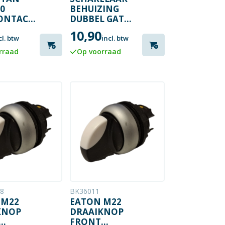
0
BEHUIZING
ONTACTBLOK
DUBBEL GAT
22MM
10,90
cl. btw
incl. btw
rraad
Op voorraad
8
BK36011
 M22
EATON M22
KNOP
DRAAIKNOP
FRONT