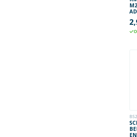
M2
AD
DR
2,
O
BS2
SC
BE
EN