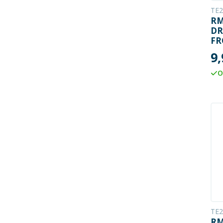
TE2
RM
D
FR
G
9,
O
TE2
RM