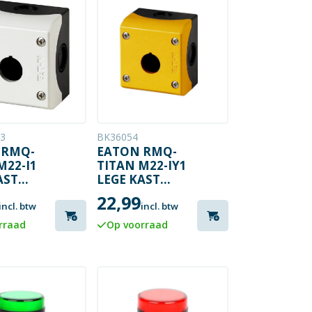
3
BK36054
 RMQ-
EATON RMQ-
M22-I1
TITAN M22-IY1
AST
LEGE KAST
ING 1V
NOODKNOP
22,99
BEHUIZING
incl. btw
incl. btw
IP67
rraad
Op voorraad