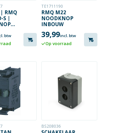
7
TE1711190
 | RMQ
RMQ M22
-S |
NOODKNOP
NOP
INBOUW
ELEMENT
39,99
RT
cl. btw
incl. btw
rraad
Op voorraad
7
BS208036
ITAN
SCHAKELAAR