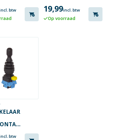
NT VAST
ELEMENT
19,99
MOMENT
incl. btw
incl. btw
ZWART
rraad
Op voorraad
7
KELAAR
ONTACT
incl. btw