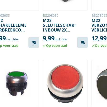
08033
BS208030
BS20802
2
M22
M22
HAKELELEMENT
SLEUTELSCHAKELAAR
VERZO
RBREEKCONTACT
INBOUW 2X
VERLIC
T VAN 2
MAAK
DRUKK
99
9,99
12,99
UKS
MET WI
incl. btw
incl. btw
GROEN
p voorraad
Op voorraad
Op voo
RODE 