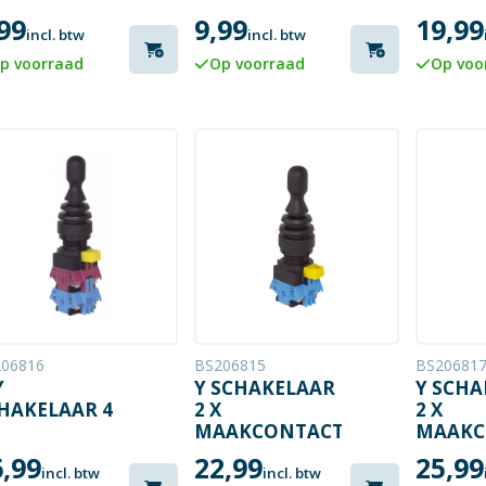
2MM
ELEME
99
9,99
19,99
ZWART
incl. btw
incl. btw
p voorraad
Op voorraad
Op voo
06816
BS206815
BS20681
Y
Y SCHAKELAAR
Y SCHA
HAKELAAR 4
2 X
2 X
MAAKCONTACT
MAAKC
AAKCONTACT
VAST
6,99
22,99
25,99
incl. btw
incl. btw