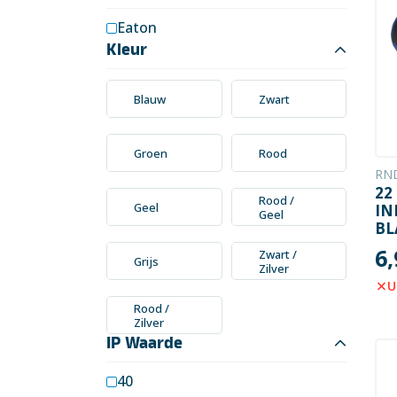
Elektronica
Eaton
Installatietechniek
Kleur
Kabels en snoeren op
Blauw
Zwart
rol
Schakelmateriaal
Groen
Rood
RND
Stroomvoorziening
22
Rood /
Geel
IN
Telefoon en
Geel
BL
toebehoren
6,
Zwart /
Grijs
Verlichting
Zilver
U
Werkplaats en
Rood /
gereedschap
Zilver
IP Waarde
40