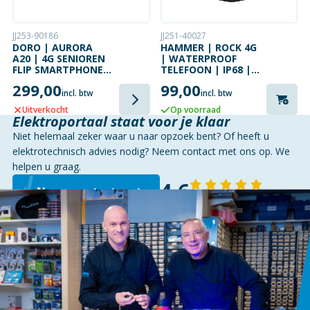
JJ253-90186
JJ251-40027
DORO | AURORA
HAMMER | ROCK 4G
A20 | 4G SENIOREN
| WATERPROOF
FLIP SMARTPHONE |
TELEFOON | IP68 |
GRAPHITE | 64GB
STOFDICHT |
299,00
99,00
WATERPROOF |
incl. btw
incl. btw
DUAL SIM
Uitverkocht
Op voorraad
Elektroportaal staat voor je klaar
Niet helemaal zeker waar u naar opzoek bent? Of heeft u
elektrotechnisch advies nodig? Neem contact met ons op. We
helpen u graag.
4,6
Neem contact op
143 reviews