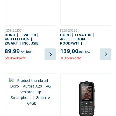
JJ253-20257
JJ253-20286
DORO | LEVA E10 |
DORO | LEVA E30 |
4G TELEFOON |
4G TELEFOON |
ZWART | INCLUSIEF
ROOD/WIT |
BUREAULADER
INCLUSIEF
89,99
139,00
BUREAULADER
incl. btw
incl. btw
Uitverkocht
Uitverkocht