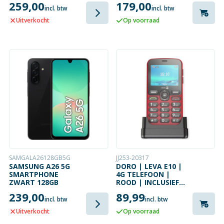
259,00
179,00
incl. btw
incl. btw
Uitverkocht
Op voorraad
SAMGALA26128GB5G
JJ253-20317
SAMSUNG A26 5G
DORO | LEVA E10 |
SMARTPHONE
4G TELEFOON |
ZWART 128GB
ROOD | INCLUSIEF
BUREAULADER
239,00
89,99
incl. btw
incl. btw
Uitverkocht
Op voorraad