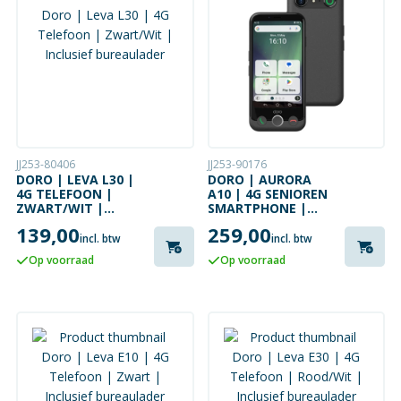
JJ253-80406
JJ253-90176
DORO | LEVA L30 |
DORO | AURORA
4G TELEFOON |
A10 | 4G SENIOREN
ZWART/WIT |
SMARTPHONE |
INCLUSIEF
GRAPHITE | 64GB
139,00
259,00
BUREAULADER
incl. btw
incl. btw
Op voorraad
Op voorraad