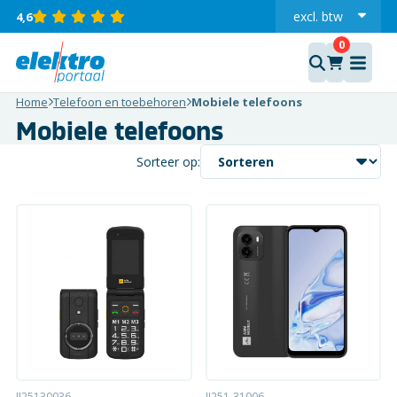
excl.
btw
4,6
incl.
Home
Telefoon en toebehoren
Mobiele telefoons
Mobiele telefoons
Sorteer op:
JJ25130036
JJ251-31006