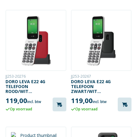
JJ253-20276
JJ253-20267
DORO LEVA E22 4G
DORO LEVA E22 4G
TELEFOON
TELEFOON
ROOD/WIT
ZWART/WIT
INCLUSIEF
INCLUSIEF
119,00
119,00
BUREAULADER
BUREAULADER
incl. btw
incl. btw
Op voorraad
Op voorraad