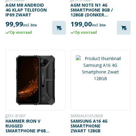
AGM M8 ANDROID
AGM NOTE N1 4G
4G KLAP TELEFOON
SMARTPHONE 8GB /
IP69 ZWART
128GB (DONKER
GRIJS)
99,99
199,00
incl. btw
incl. btw
Op voorraad
Op voorraad
JJ251-41007
SAMGALA16128GB
HAMMER IRON V
SAMSUNG A16 4G
RUGGED
SMARTPHONE
SMARTPHONE IP68 |
ZWART 128GB
ZWART | 64GB