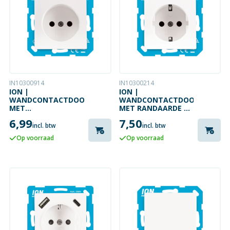
IN10300914
IN10300214
ION |
ION |
WANDCONTACTDOOS
WANDCONTACTDOOS
MET
MET RANDAARDE EN
KINDERBEVEILIGING
KINDERBEVEILIGING
6,99
7,50
ZONDER
| D1/J1/V1 |
incl. btw
incl. btw
RANDAARDE |
GLANZEND WIT
Op voorraad
Op voorraad
D1/J1/V1 |
GLANZEND WIT