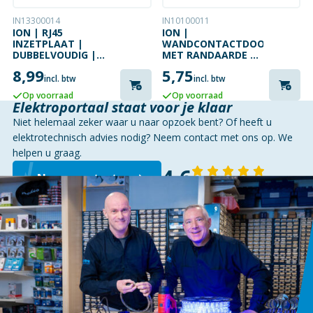
IN13300014
IN10100011
ION | RJ45
ION |
INZETPLAAT |
WANDCONTACTDOOS
DUBBELVOUDIG |
MET RANDAARDE |
D1/J1/V1 |
D1/J1/V1 |
8,99
5,75
GLANZEND WIT
GLANZEND WIT
incl. btw
incl. btw
Op voorraad
Op voorraad
Elektroportaal staat voor je klaar
Niet helemaal zeker waar u naar opzoek bent? Of heeft u
elektrotechnisch advies nodig? Neem contact met ons op. We
helpen u graag.
4,6
Neem contact op
143 reviews