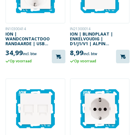
IN10300414
IN21300014
ION |
ION | BLINDPLAAT |
WANDCONTACTDOOS
ENKELVOUDIG |
RANDAARDE | USB-
D1/J1/V1 | ALPIN
A | USB-C |
GLANZEND WIT
34,99
8,99
KINDERBEVEILIGING
incl. btw
incl. btw
| D1/J1/V1 |
Op voorraad
Op voorraad
GLANZEND WIT