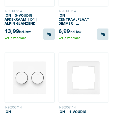
IN80303514
IN20300314
ION | 5-VOUDIG
ION |
AFDEKRAAM | D1 |
CENTRAALPLAAT
ALPIN GLANZEND
DIMMER |
WIT
ENKELVOUDIG |
13,99
6,99
D1/J1/V1 | WIT
incl. btw
incl. btw
GLANZEND
Op voorraad
Op voorraad
IN20300414
IN80303114
ION |
ION | 1-VOUDIG