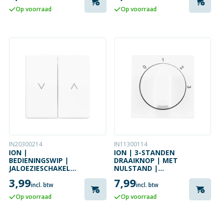
Op voorraad
Op voorraad
IN20300214
IN11300114
ION |
ION | 3-STANDEN
BEDIENINGSWIP |
DRAAIKNOP | MET
JALOEZIESCHAKELAAR
NULSTAND |
| D1/J1/V1 | ALPIN
D1/J1/V1 |
3,99
7,99
GLANZEND WIT
GLANZEND WIT
incl. btw
incl. btw
Op voorraad
Op voorraad