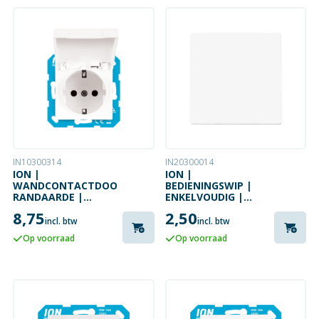
IN10300314
IN20300014
ION |
ION |
WANDCONTACTDOOS
BEDIENINGSWIP |
RANDAARDE |
ENKELVOUDIG |
KLAPDEKSEL |
D1/J1/V1 |
8,75
2,50
KINDERBEVEILIGING
GLANZEND WIT
incl. btw
incl. btw
| D1/J1/DV |
Op voorraad
Op voorraad
GLANZEND WIT