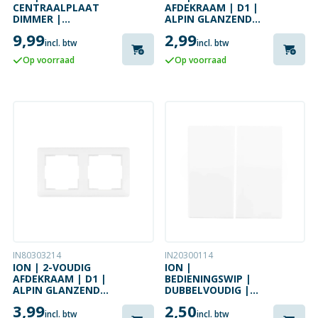
CENTRAALPLAAT
AFDEKRAAM | D1 |
DIMMER |
ALPIN GLANZEND
TWEEVOUDIG |
WIT
9,99
2,99
D1/J1/V1 | ALPIN
incl. btw
incl. btw
GLANZEND WIT
Op voorraad
Op voorraad
IN80303214
IN20300114
ION | 2-VOUDIG
ION |
AFDEKRAAM | D1 |
BEDIENINGSWIP |
ALPIN GLANZEND
DUBBELVOUDIG |
WIT
D1/J1/V1 |
3,99
2,50
GLANZEND WIT
incl. btw
incl. btw