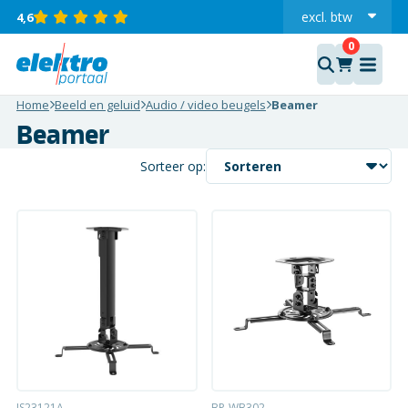
excl.
btw
4,6
incl.
Home
Beeld en geluid
Audio / video beugels
Beamer
Beamer
Sorteer op:
IS23121A
BP-WB302