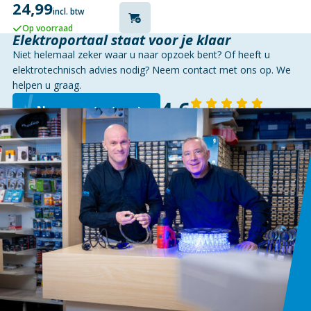
24,99
MM, MAX. 10 KG
incl. btw
Op voorraad
Elektroportaal staat voor je klaar
Niet helemaal zeker waar u naar opzoek bent? Of heeft u
elektrotechnisch advies nodig? Neem contact met ons op. We
helpen u graag.
4,6
Neem contact op
143 reviews