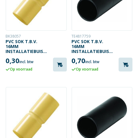
BK38057
TE4817759
PVC SOK T.B.V.
PVC SOK T.B.V.
16MM
16MM
INSTALLATIEBUIS
INSTALLATIEBUIS
CRÈME
ZWART
0,30
0,70
incl. btw
incl. btw
Op voorraad
Op voorraad