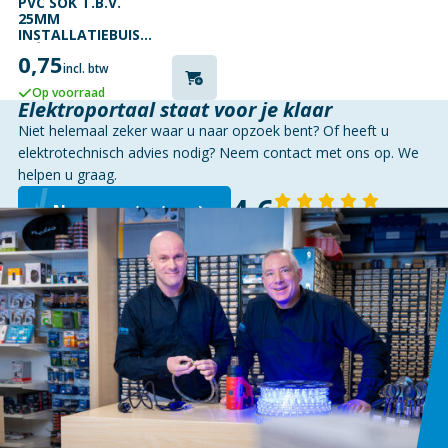
PVC SOK T.B.V.
25MM
INSTALLATIEBUIS
CRÈME
0,75
incl. btw
Op voorraad
Elektroportaal staat voor je klaar
Niet helemaal zeker waar u naar opzoek bent? Of heeft u
elektrotechnisch advies nodig? Neem contact met ons op. We
helpen u graag.
4,6
Neem contact op
143 reviews