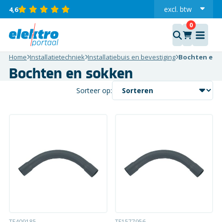
excl.
btw
4,6
incl.
Home
Installatietechniek
Installatiebuis en bevestiging
Bochten en 
Bochten en sokken
Sorteer op:
TE409185
TE1577956