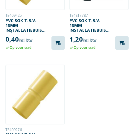
TE409425
TE4817787
PVC SOK T.B.V.
PVC SOK T.B.V.
19MM
19MM
INSTALLATIEBUIS
INSTALLATIEBUIS
CRÈME
ZWART
0,40
1,20
incl. btw
incl. btw
Op voorraad
Op voorraad
TE409276