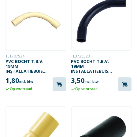
TE1707934
TE3725523
PVC BOCHT T.B.V.
PVC BOCHT T.B.V.
19MM
19MM
INSTALLATIEBUIS
INSTALLATIEBUIS
CRÈME
ZWART
1,80
3,50
incl. btw
incl. btw
Op voorraad
Op voorraad