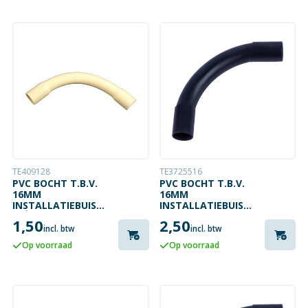
TE409128
TE3725516
PVC BOCHT T.B.V.
PVC BOCHT T.B.V.
16MM
16MM
INSTALLATIEBUIS
INSTALLATIEBUIS
CRÈME
ZWART
1,50
2,50
incl. btw
incl. btw
Op voorraad
Op voorraad