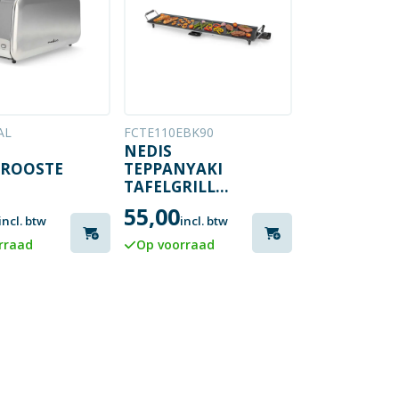
AL
FCTE110EBK90
NEDIS
ROOSTER
TEPPANYAKI
TAFELGRILL
XXL
55,00
incl. btw
incl. btw
rraad
Op voorraad