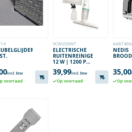
F14
VCWI230WT
KABT400
UBELGLIJDERS
ELECTRISCHE
NEDIS
 ST.
RUITENREINIGER
BROOD
12 W | 1200 PA
| AFNEEMBARE
00
39,99
35,00
VUILWATERTANK
incl. btw
incl. btw
p voorraad
Op voorraad
Op voo