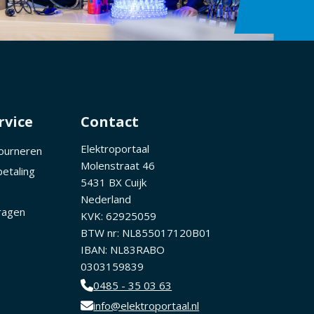
rvice
Contact
Elektroportaal
tourneren
Molenstraat 46
betaling
5431 BX Cuijk
Nederland
ragen
KVK: 62925059
BTW nr: NL855017120B01
IBAN: NL83RABO
0303159839
0485 - 35 03 63
info@elektroportaal.nl