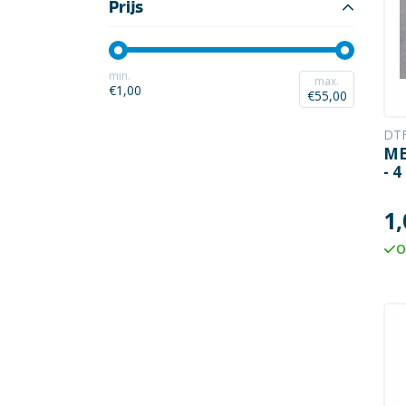
Elektronica
Prijs
Installatietechniek
min.
Kabels en snoeren op
max.
€1,00
€55,00
rol
DT
Schakelmateriaal
ME
- 4
Stroomvoorziening
1,
Telefoon en
toebehoren
O
Verlichting
Werkplaats en
gereedschap