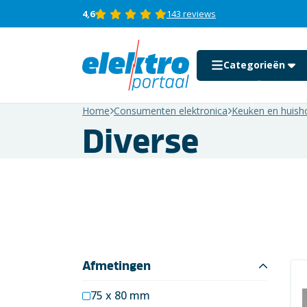
4,6
143 reviews
Categorieën
Home
Consumenten elektronica
Keuken en huis
Diverse
Auto motor en boot
Beeld en geluid
Computer
Consumenten
elektronica
Afmetingen
Domotica &
beveiliging
75 x 80 mm