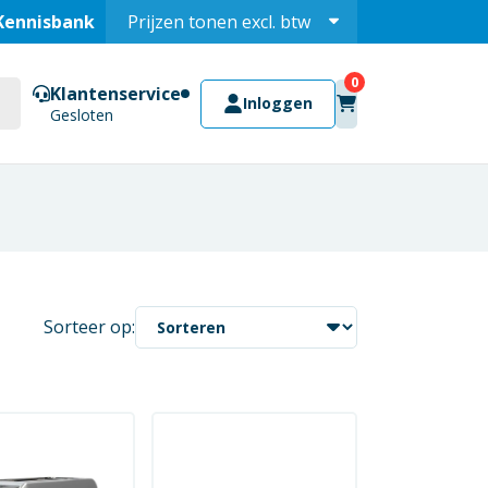
Kennisbank
Prijzen tonen
excl.
btw
Prijzen tonen
incl.
Klantenservice
Inloggen
Gesloten
Sorteer op: