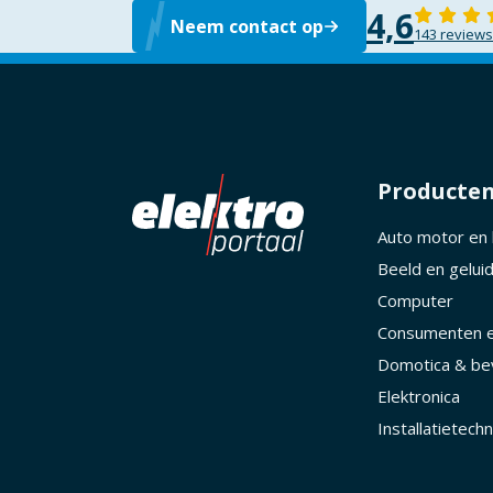
4,6
Neem contact op
143 reviews
Producte
Auto motor en
Beeld en gelui
Computer
Consumenten e
Domotica & bev
Elektronica
Installatietechn