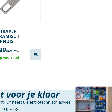
9795383
HRAPER
RAMISCH
RNUIS
99
incl. btw
p voorraad
t voor je klaar
t? Of heeft u elektrotechnisch advies
 u graag.