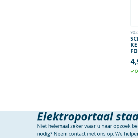
902
SC
KE
FO
4,
O
Elektroportaal staa
Niet helemaal zeker waar u naar opzoek ben
nodig? Neem contact met ons op. We helpen