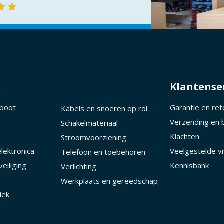
n
Klantense
 boot
Garantie en re
Kabels en snoeren op rol
d
Verzending en 
Schakelmateriaal
Klachten
Stroomvoorziening
lektronica
Veelgestelde v
Telefoon en toebehoren
eiliging
Kennisbank
Verlichting
Werkplaats en gereedschap
iek