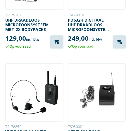
TS179209
TS179010
UHF DRAADLOOS
PD632H DIGITAAL
MICROFOONSYSTEEM
UHF DRAADLOOS
MET 2X BODYPACKS
MICROFOONSYSTEEM
MET 2 MICROFOONS
129,00
249,00
incl. btw
incl. btw
Op voorraad
Op voorraad
TS178859
TS950021