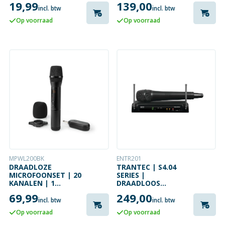
19,99
139,00
incl. btw
incl. btw
Op voorraad
Op voorraad
MPWL200BK
ENTR201
DRAADLOZE
TRANTEC | S4.04
MICROFOONSET | 20
SERIES |
KANALEN | 1
DRAADLOOS
MICROFOON |
MICROFOONSYSTEEM
69,99
249,00
CARDIODE | 70 HZ -
| UHF
incl. btw
incl. btw
13 KHZ | 1000 OHM
Op voorraad
Op voorraad
| -95 DB |
VOLUMEBEDIENING