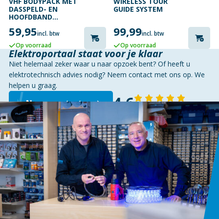
VHF BODYPACK MET
WIRELESS TOUR
DASSPELD- EN
GUIDE SYSTEM
HOOFDBAND
MICROFOON
59,95
99,99
200.175MHZ
incl. btw
incl. btw
Op voorraad
Op voorraad
Elektroportaal staat voor je klaar
Niet helemaal zeker waar u naar opzoek bent? Of heeft u
elektrotechnisch advies nodig? Neem contact met ons op. We
helpen u graag.
4,6
Neem contact op
143 reviews