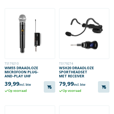
| ZWART
TS179210
TS179274
WM55 DRAADLOZE
WSH20 DRAADLOZE
MICROFOON PLUG-
SPORTHEADSET
AND-PLAY UHF
MET RECEIVER
39,99
79,99
incl. btw
incl. btw
Op voorraad
Op voorraad