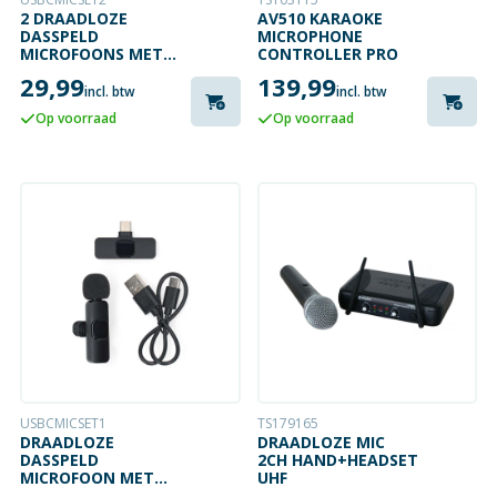
2 DRAADLOZE
AV510 KARAOKE
DASSPELD
MICROPHONE
MICROFOONS MET
CONTROLLER PRO
USB-C ONTVANGER
29,99
139,99
incl. btw
incl. btw
Op voorraad
Op voorraad
USBCMICSET1
TS179165
DRAADLOZE
DRAADLOZE MIC
DASSPELD
2CH HAND+HEADSET
MICROFOON MET
UHF
USB-C ONTVANGER