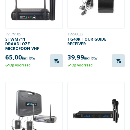
TS179185
TS950023
STWM711
TG40R TOUR GUIDE
DRAADLOZE
RECEIVER
MICROFOON VHF
65,00
39,99
incl. btw
incl. btw
Op voorraad
Op voorraad