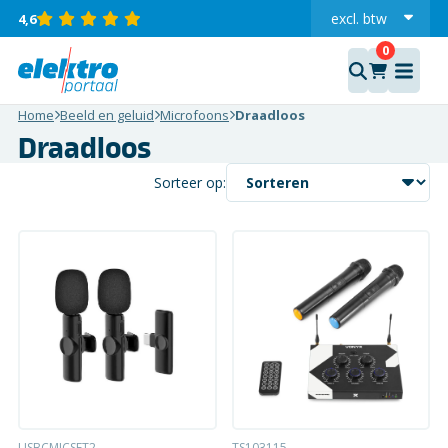
excl.
btw
4,6
incl.
Home
Beeld en geluid
Microfoons
Draadloos
Draadloos
Sorteer op:
USBCMICSET2
TS103115