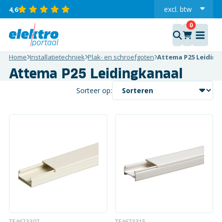
excl.
btw
4,6
incl.
Home
Installatietechniek
Plak- en schroefgoten
Attema P25 Leiding
Attema P25 Leidingkanaal
Sorteer op:
TE4673307
TE4673315