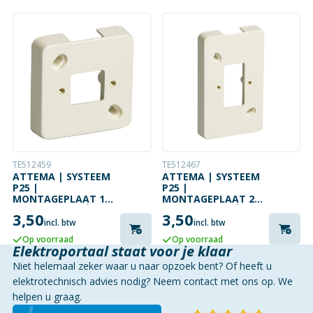
TE512459
TE512467
ATTEMA | SYSTEEM
ATTEMA | SYSTEEM
P25 |
P25 |
MONTAGEPLAAT 1V
MONTAGEPLAAT 2V
| RAL1013 | CRÈME
| RAL1013 | CRÈME
3,50
3,50
WIT
WIT
incl. btw
incl. btw
Op voorraad
Op voorraad
Elektroportaal staat voor je klaar
Niet helemaal zeker waar u naar opzoek bent? Of heeft u
elektrotechnisch advies nodig? Neem contact met ons op. We
helpen u graag.