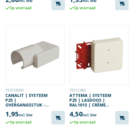
WIT
incl. btw
incl. btw
Op voorraad
Op voorraad
TE4736005
TE512483
CANALIT | SYSTEEM
ATTEMA | SYSTEEM
P25 |
P25 | LASDOOS |
OVERGANGSSTUK -
RAL1013 | CRÈME
16MM BUIS |
WIT
1,95
4,50
RAL1013 | CRÈME
incl. btw
incl. btw
WIT
Op voorraad
Op voorraad