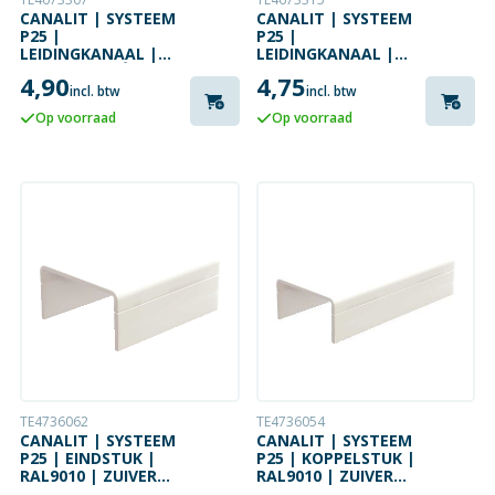
CANALIT | SYSTEEM
CANALIT | SYSTEEM
P25 |
P25 |
LEIDINGKANAAL |
LEIDINGKANAAL |
RAL1013 | CRÈME
RAL9010 | ZUIVER
4,90
4,75
WIT | PER METER
WIT | PER METER
incl. btw
incl. btw
Op voorraad
Op voorraad
TE4736062
TE4736054
CANALIT | SYSTEEM
CANALIT | SYSTEEM
P25 | EINDSTUK |
P25 | KOPPELSTUK |
RAL9010 | ZUIVER
RAL9010 | ZUIVER
WIT
WIT