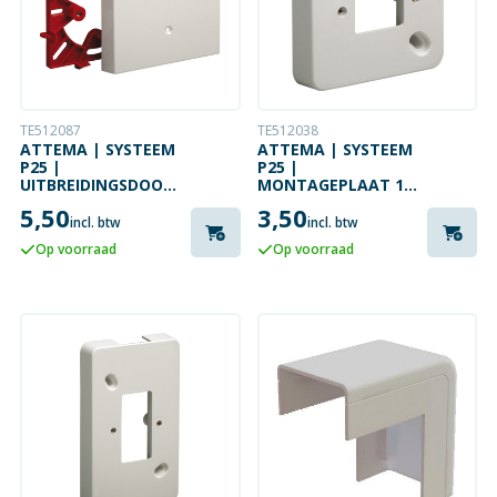
TE512087
TE512038
ATTEMA | SYSTEEM
ATTEMA | SYSTEEM
P25 |
P25 |
UITBREIDINGSDOOS
MONTAGEPLAAT 1V
| RAL9010 | ZUIVER
| RAL9010 | ZUIVER
5,50
3,50
WIT
WIT
incl. btw
incl. btw
Op voorraad
Op voorraad