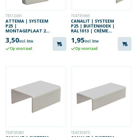
TE512061
TE4735965
ATTEMA | SYSTEEM
CANALIT | SYSTEEM
P25 |
P25 | BUITENHOEK |
MONTAGEPLAAT 2V
RAL1013 | CRÈME
| RAL9010 | ZUIVER
WIT
3,50
1,95
WIT
incl. btw
incl. btw
Op voorraad
Op voorraad
TE4735981
TE4735973