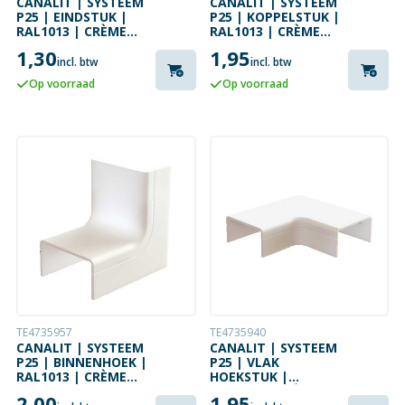
CANALIT | SYSTEEM
CANALIT | SYSTEEM
P25 | EINDSTUK |
P25 | KOPPELSTUK |
RAL1013 | CRÈME
RAL1013 | CRÈME
WIT
WIT
1,30
1,95
incl. btw
incl. btw
Op voorraad
Op voorraad
TE4735957
TE4735940
CANALIT | SYSTEEM
CANALIT | SYSTEEM
P25 | BINNENHOEK |
P25 | VLAK
RAL1013 | CRÈME
HOEKSTUK |
WIT
RAL1013 | CRÈME
2,00
1,95