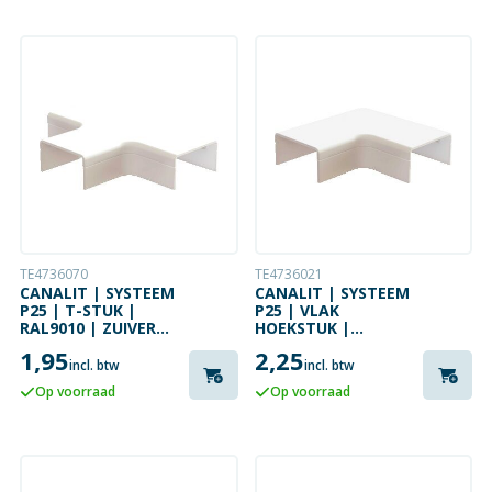
TE4736070
TE4736021
CANALIT | SYSTEEM
CANALIT | SYSTEEM
P25 | T-STUK |
P25 | VLAK
RAL9010 | ZUIVER
HOEKSTUK |
WIT
RAL9010 | ZUIVER
1,95
2,25
WIT
incl. btw
incl. btw
Op voorraad
Op voorraad