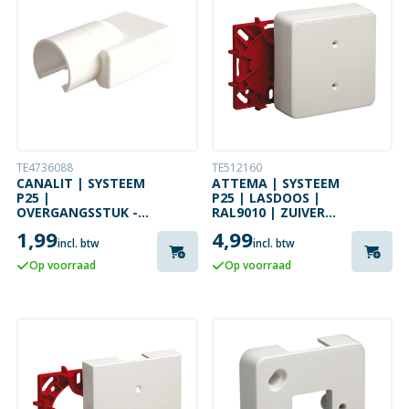
TE4736088
TE512160
CANALIT | SYSTEEM
ATTEMA | SYSTEEM
P25 |
P25 | LASDOOS |
OVERGANGSSTUK -
RAL9010 | ZUIVER
16MM BUIS |
WIT
1,99
4,99
RAL9010 | ZUIVER
incl. btw
incl. btw
WIT
Op voorraad
Op voorraad