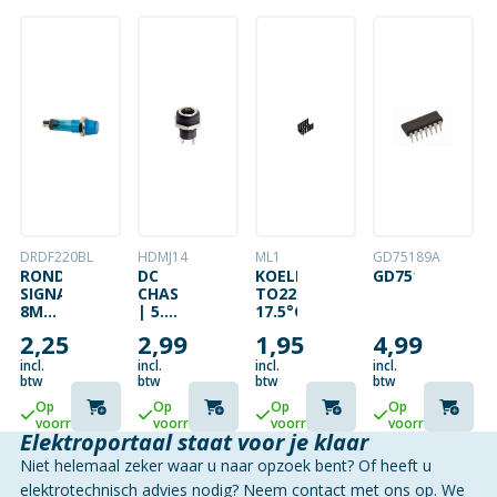
DRDF220BL
HDMJ14
ML1
GD75189A
RONDE
DC
KOELELEMENT
GD75189A
SIGNAALLAMP
CHASSISDEEL
TO220
8MM
| 5.5
17.5°C/W
220V
X
2,25
2,99
1,95
4,99
BLAUW
2.1MM
|
incl.
incl.
incl.
incl.
EÉNGATSMONTAGE
btw
btw
btw
btw
Op
Op
Op
Op
voorraad
voorraad
voorraad
voorraad
Elektroportaal staat voor je klaar
Niet helemaal zeker waar u naar opzoek bent? Of heeft u
elektrotechnisch advies nodig? Neem contact met ons op. We