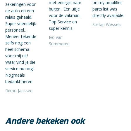
met energie naar
on my amplifier
zekeringen voor
buiten.. Een uitje
parts list was
de auto en een
voor de vakman.
directly available.
relais gehaald.
Top Service en
Super vriendelijk
Stefan Wessels
super kennis.
personeel...
Meneer tekende
Ivo van
zelfs nog een
Summeren
heel schema
voor mij uit!
Waar vind je die
service nu nog!.
Nogmaals
bedankt heren
Remo Janssen
Andere bekeken ook