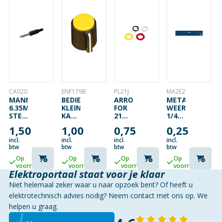
CA020
ENF179B
PL21J
MA2E2
MANNELIJKE
BEDIENINGSKNOP
ARROW
METAALFILM
6.35MM
KLEIN
FOR
WEERSTAND
STEREO
KAP
21MM
1/4W
JACK
GEEL
BUTTON
2E2
1,50
1,00
0,75
0,25
–
(YELLOW)
PLASTIC
incl.
incl.
incl.
incl.
ZWART
btw
btw
btw
btw
Op
Op
Op
Op
voorraad
voorraad
voorraad
voorraad
Elektroportaal staat voor je klaar
Niet helemaal zeker waar u naar opzoek bent? Of heeft u
elektrotechnisch advies nodig? Neem contact met ons op. We
helpen u graag.