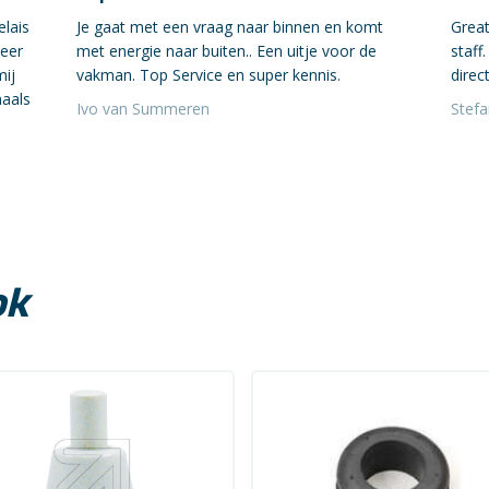
elais
Je gaat met een vraag naar binnen en komt
Great
neer
met energie naar buiten.. Een uitje voor de
staff
mij
vakman. Top Service en super kennis.
direct
maals
Ivo van Summeren
Stef
ok