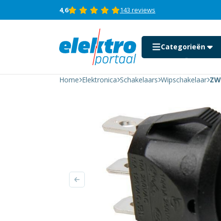
4,6
143 reviews
Categorieën
ZWARTE
TUIMELSCHAKELAAR
Home
Elektronica
Schakelaars
Wipschakelaar
ZW
1P SPDT ON-OFF-
ON aantal
Auto motor en boot
Beeld en geluid
Computer
Consumenten
elektronica
Domotica &
beveiliging