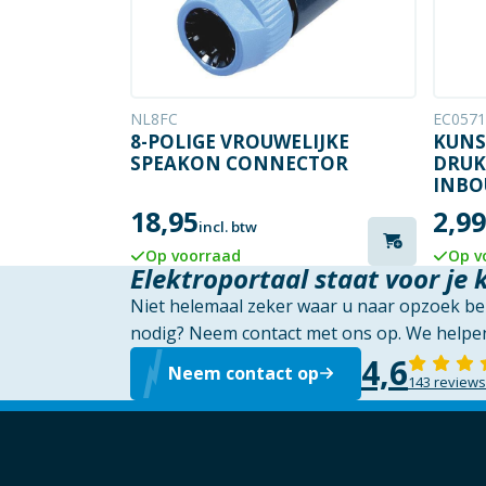
NL8FC
EC0571
8-POLIGE VROUWELIJKE
KUNS
SPEAKON CONNECTOR
DRUK
INBO
18,95
2,99
incl. btw
Op voorraad
Op v
Elektroportaal staat voor je 
Niet helemaal zeker waar u naar opzoek ben
nodig? Neem contact met ons op. We helpen
4,6
Neem contact op
143 reviews