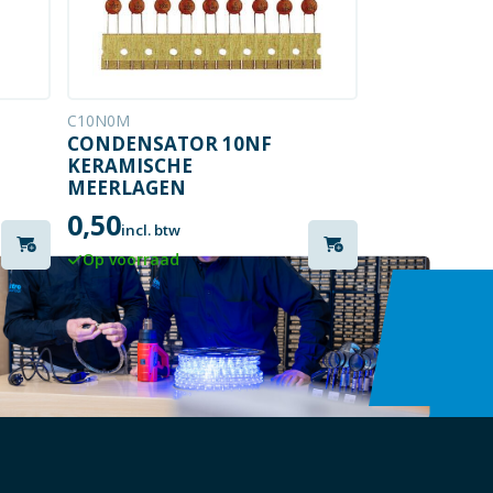
C10N0M
CONDENSATOR 10NF
KERAMISCHE
MEERLAGEN
0,50
incl. btw
Op voorraad