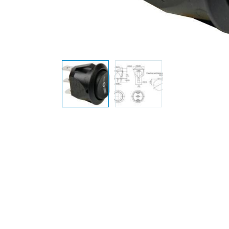
Elektronica
Installatietechniek
Kabels en snoeren op
rol
Schakelmateriaal
Stroomvoorziening
Telefoon en
toebehoren
Verlichting
Werkplaats en
gereedschap