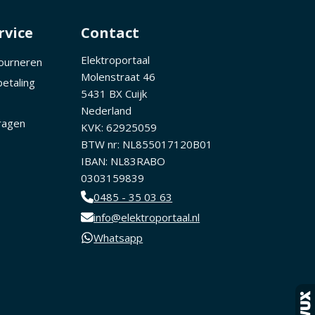
rvice
Contact
Elektroportaal
tourneren
Molenstraat 46
betaling
5431 BX Cuijk
Nederland
ragen
KVK: 62925059
BTW nr: NL855017120B01
IBAN: NL83RABO
0303159839
0485 - 35 03 63
info@elektroportaal.nl
Whatsapp