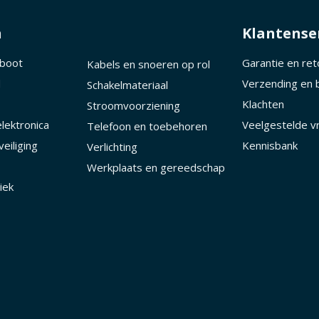
n
Klantense
 boot
Garantie en re
Kabels en snoeren op rol
d
Verzending en 
Schakelmateriaal
Klachten
Stroomvoorziening
lektronica
Veelgestelde v
Telefoon en toebehoren
eiliging
Kennisbank
Verlichting
Werkplaats en gereedschap
iek