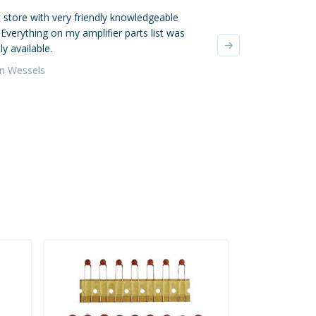
 store with very friendly knowledgeable
Mijn online bestellin
. Everything on my amplifier parts list was
verzonden, super! De
ly available.
waren zeer zorgvuldi
verzendkosten waren 
an Wessels
Yvonne da Silva