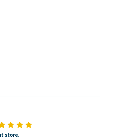
t store.
Ik ben dik tevred