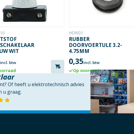
10
HDRG1
TSTOF
RUBBER
SCHAKELAAR
DOORVOERTULE 3.2-
UW WIT
4.75MM
0,35
incl. btw
incl. btw
oorraad
Op voorraad
klaar
t? Of heeft u elektrotechnisch advies
 u graag.