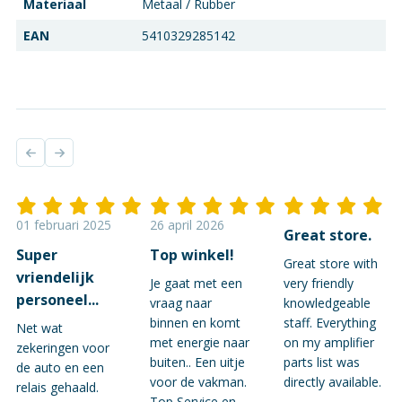
Materiaal
Metaal / Rubber
EAN
5410329285142
01 februari 2025
26 april 2026
Great store.
Super
Top winkel!
Great store with
vriendelijk
Je gaat met een
very friendly
personeel...
vraag naar
knowledgeable
binnen en komt
staff. Everything
Net wat
met energie naar
on my amplifier
zekeringen voor
buiten.. Een uitje
parts list was
de auto en een
voor de vakman.
directly available.
relais gehaald.
Top Service en