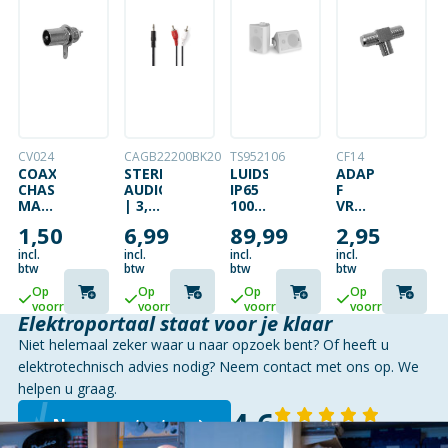
CV024
CAGB22200BK20
TS952106
CF14
COAX
STEREO-
LUIDSPREKERSET
ADAPTER
CHASSISDEEL
AUDIOKABEL
IP65
F
MALE
| 3,5
100V
VROUWELIJK
–
MM
WIT
NAAR
1,50
6,99
89,99
2,95
PANEELMONTAGE
MALE
2 X F
– 2X
VROUWELIJK
incl.
incl.
incl.
incl.
RCA
btw
btw
btw
btw
MALE
Op
Op
Op
Op
| 2
voorraad
voorraad
voorraad
voorraad
METER
Elektroportaal staat voor je klaar
Niet helemaal zeker waar u naar opzoek bent? Of heeft u
elektrotechnisch advies nodig? Neem contact met ons op. We
helpen u graag.
4,6
Neem contact op
143 reviews