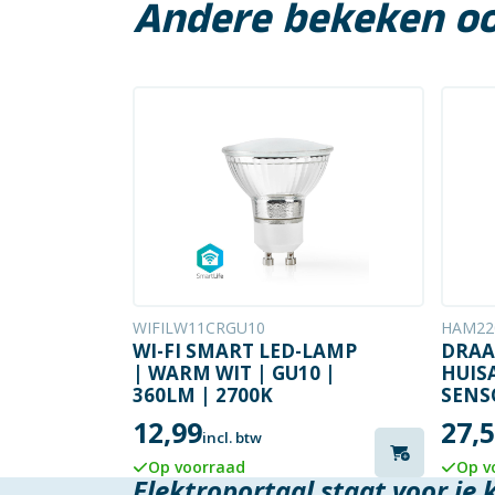
Andere bekeken o
WIFILW11CRGU10
HAM22
WI-FI SMART LED-LAMP
DRAA
| WARM WIT | GU10 |
HUIS
360LM | 2700K
SENS
12,99
27,
incl. btw
Op voorraad
Op v
Elektroportaal staat voor je 