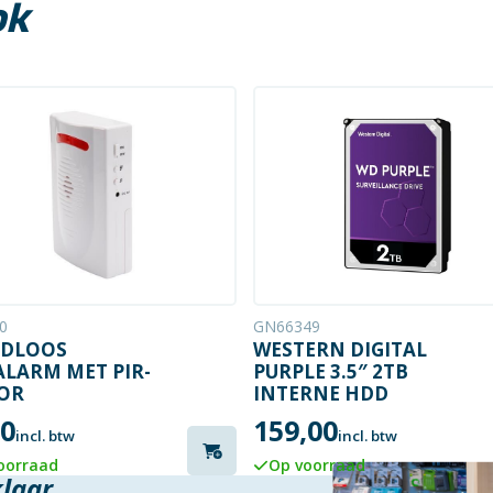
ok
0
GN66349
DLOOS
WESTERN DIGITAL
ALARM MET PIR-
PURPLE 3.5″ 2TB
OR
INTERNE HDD
50
159,00
incl. btw
incl. btw
oorraad
Op voorraad
klaar