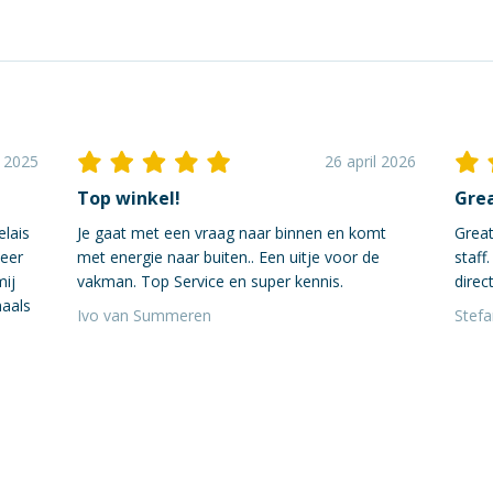
i 2025
26 april 2026
Top winkel!
Grea
elais
Je gaat met een vraag naar binnen en komt
Great
neer
met energie naar buiten.. Een uitje voor de
staff
mij
vakman. Top Service en super kennis.
direct
maals
Ivo van Summeren
Stef