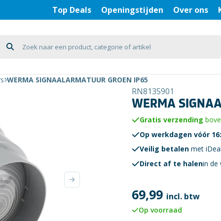
Top Deals
Openingstijden
Over ons
rs
WERMA SIGNAALARMATUUR GROEN IP65
RN8135901
WERMA SIGNAA
Gratis verzending
boven
Op werkdagen vóór 16:
Veilig betalen
met iDea
Direct af te halen
in de 
69,99
incl. btw
Op voorraad