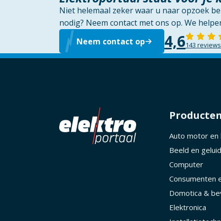
Niet helemaal zeker waar u naar opzoek ben
nodig? Neem contact met ons op. We helpen
4,6
Neem contact op
143 reviews
Producte
Auto motor en
Beeld en gelui
Computer
Consumenten e
Domotica & bev
Elektronica