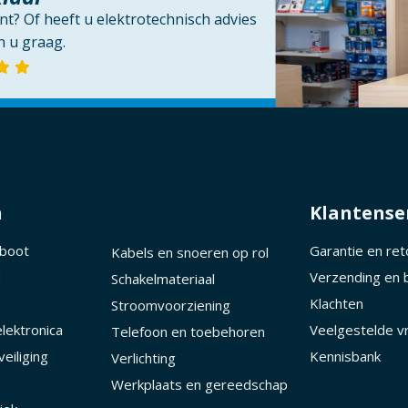
t? Of heeft u elektrotechnisch advies
 u graag.
n
Klantense
 boot
Garantie en re
Kabels en snoeren op rol
d
Verzending en 
Schakelmateriaal
Klachten
Stroomvoorziening
lektronica
Veelgestelde v
Telefoon en toebehoren
eiliging
Kennisbank
Verlichting
Werkplaats en gereedschap