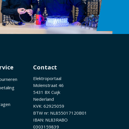
rvice
Contact
Elektroportaal
tourneren
Molenstraat 46
betaling
5431 BX Cuijk
Nederland
ragen
KVK: 62925059
BTW nr: NL855017120B01
IBAN: NL83RABO
0303159839