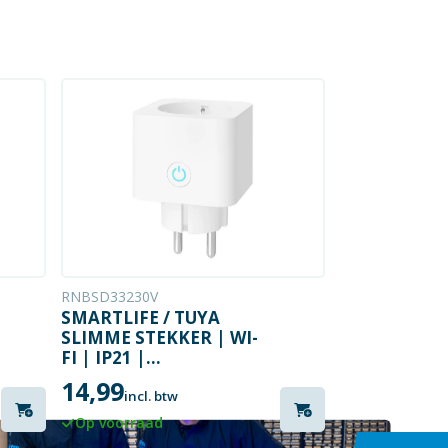
RNBSD33230V
SMARTLIFE / TUYA
SLIMME STEKKER | WI-
FI | IP21 |
ENERGIEMETER | 3680
14,99
W | WIT
incl. btw
Op voorraad