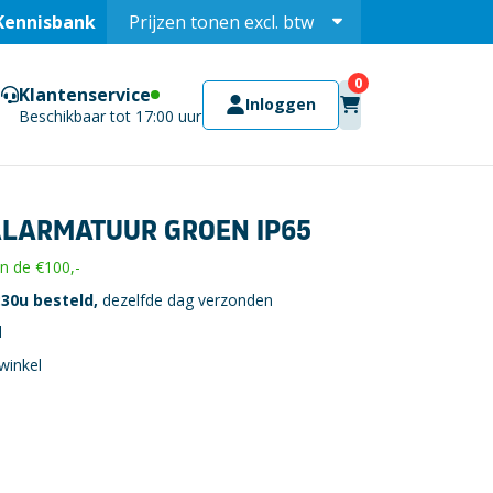
Kennisbank
Prijzen tonen
excl.
btw
Prijzen tonen
incl.
Klantenservice
Inloggen
Beschikbaar tot 17:00 uur
LARMATUUR GROEN IP65
 de €100,-
30u besteld,
dezelfde dag verzonden
l
winkel