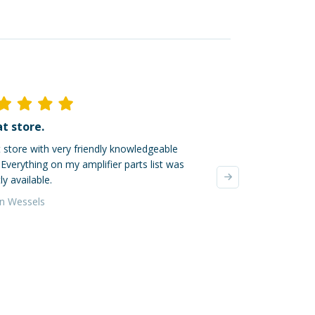
t store.
Ik ben dik tevred
 store with very friendly knowledgeable
Mijn online bestellin
. Everything on my amplifier parts list was
verzonden, super! De
ly available.
waren zeer zorgvuldi
verzendkosten waren 
an Wessels
Yvonne da Silva