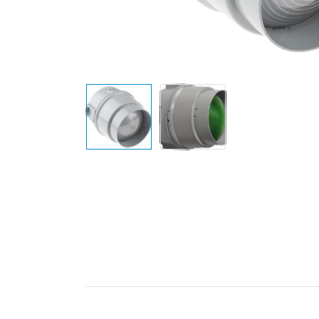
Elektronica
Installatietechniek
Kabels en snoeren op
rol
Schakelmateriaal
Stroomvoorziening
Telefoon en
toebehoren
Verlichting
Werkplaats en
gereedschap