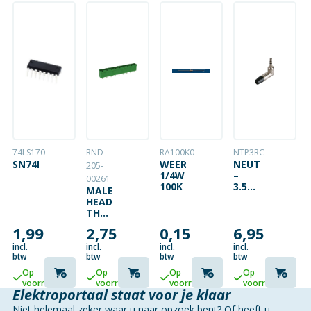
74LS170
RND
RA100K0
NTP3RC
SN74LS170
WEERSTAND
NEUTRIK
205-
1/4W
–
00261
100K
3.5MM
MALE
PLUG
HEADER
–
THT
HAAKS
SOLDEER
1,99
2,75
0,15
6,95
PIN
[PCB,
incl.
incl.
incl.
incl.
THROUGH-
btw
btw
btw
btw
HOLE]
Op
Op
Op
Op
9P
voorraad
voorraad
voorraad
voorraad
Elektroportaal staat voor je klaar
Niet helemaal zeker waar u naar opzoek bent? Of heeft u