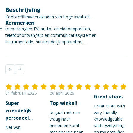
Beschrijving
Koolstoffilmweerstanden van hoge kwaliteit.
Kenmerken
toepassingen: TV, audio- en videoapparaten,
telefoonontvangers en communicatiesystemen,
instrumentatie, huishoudelijk apparaten, ...
01 februari 2025
26 april 2026
Great store.
Super
Top winkel!
Great store with
vriendelijk
Je gaat met een
very friendly
personeel...
vraag naar
knowledgeable
binnen en komt
staff. Everything
Net wat
met energie naar
on my amplifier