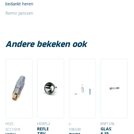
bedankt heren
Remo Janssen
Andere bekeken ook
HQS-
HDRFL2
L-
ENF129L
REFLECTOR
GLASZEKERING
SCC101R
59EGW
TBV
6.35