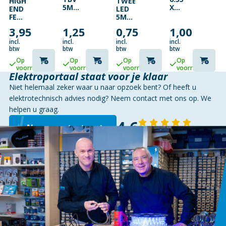
HIGH
TWEEKLEURIGE
5MM
X
END
LED
LED
32MM
FEMALE
5MM
KLEIN
TRAAG
RCA
ROOD/GROEN
3,95
1,25
0,75
1,00
13A
AUDIO
WIT
SOCKET
DIFFUUS
incl.
incl.
incl.
incl.
ROOD
btw
btw
btw
btw
Op
Op
Op
Op
voorraad
voorraad
voorraad
voorraad
Elektroportaal staat voor je klaar
Niet helemaal zeker waar u naar opzoek bent? Of heeft u
elektrotechnisch advies nodig? Neem contact met ons op. We
helpen u graag.
4,6
Neem contact op
143 reviews