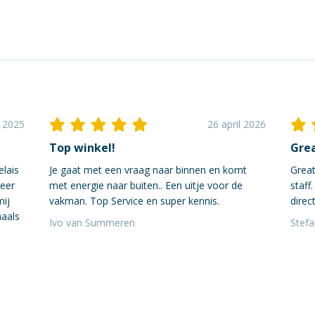
i 2025
26 april 2026
Top winkel!
Grea
elais
Je gaat met een vraag naar binnen en komt
Great
neer
met energie naar buiten.. Een uitje voor de
staff
mij
vakman. Top Service en super kennis.
direct
maals
Ivo van Summeren
Stef