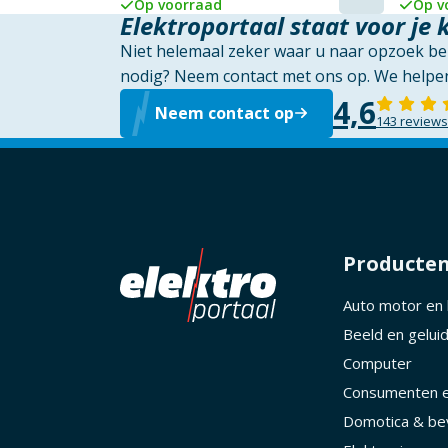
Op voorraad
Op v
Elektroportaal staat voor je 
Niet helemaal zeker waar u naar opzoek ben
nodig? Neem contact met ons op. We helpen
4,6
Neem contact op
143 reviews
Producte
Auto motor en
Beeld en gelui
Computer
Consumenten e
Domotica & bev