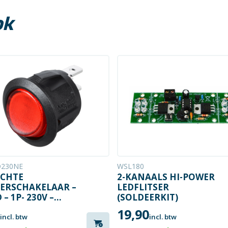
ok
230NE
WSL180
ICHTE
2-KANAALS HI-POWER
ERSCHAKELAAR –
LEDFLITSER
– 1P- 230V –
(SOLDEERKIT)
N
19,90
incl. btw
incl. btw