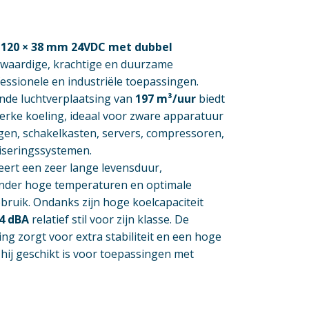
 120 × 38 mm 24VDC met dubbel
waardige, krachtige en duurzame
fessionele en industriële toepassingen.
nde luchtverplaatsing van
197 m³/uur
biedt
terke koeling, ideaal voor zware apparatuur
ngen, schakelkasten, servers, compressoren,
iseringssystemen.
ert een zeer lange levensduur,
nder hoge temperaturen en optimale
ebruik. Ondanks zijn hoge koelcapaciteit
4 dBA
relatief stil voor zijn klasse. De
g zorgt voor extra stabiliteit en een hoge
ij geschikt is voor toepassingen met