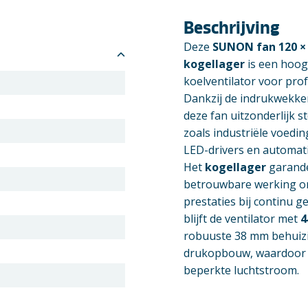
Beschrijving
Deze
SUNON fan 120 ×
kogellager
is een hoog
koelventilator voor pro
Dankzij de indrukwekke
deze fan uitzonderlijk s
zoals industriële voedi
LED-drivers en automat
Het
kogellager
garande
betrouwbare werking o
prestaties bij continu g
blijft de ventilator met
4
robuuste 38 mm behuizin
drukopbouw, waardoor h
beperkte luchtstroom.