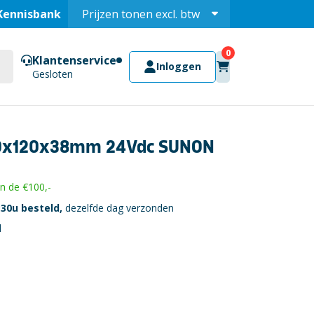
Kennisbank
Prijzen tonen
excl.
btw
Prijzen tonen
incl.
Klantenservice
Inloggen
Gesloten
0x120x38mm 24Vdc SUNON
 de €100,-
30u besteld,
dezelfde dag verzonden
l