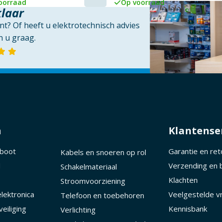
oorraad
Op voorraad
klaar
t? Of heeft u elektrotechnisch advies
 u graag.
n
Klantense
 boot
Garantie en re
Kabels en snoeren op rol
d
Verzending en 
Schakelmateriaal
Klachten
Stroomvoorziening
lektronica
Veelgestelde v
Telefoon en toebehoren
eiliging
Kennisbank
Verlichting