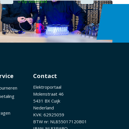
Op voorraad
rvice
Contact
Elektroportaal
tourneren
Molenstraat 46
betaling
5431 BX Cuijk
Nederland
ragen
KVK: 62925059
BTW nr: NL855017120B01
IBAN: NL83RABO