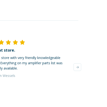
t store.
Ik ben dik tevred
 store with very friendly knowledgeable
Mijn online bestellin
. Everything on my amplifier parts list was
verzonden, super! De
ly available.
waren zeer zorgvuldi
verzendkosten waren 
an Wessels
Yvonne da Silva