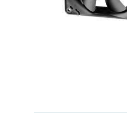
Elektronica
Installatietechniek
Kabels en snoeren op
rol
Schakelmateriaal
Stroomvoorziening
Telefoon en
toebehoren
Verlichting
Werkplaats en
gereedschap