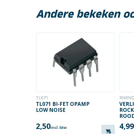
Andere bekeken o
TL071
RNRND
TL071 BI-FET OPAMP
VERL
LOW NOISE
ROCK
ROOD 
NEO
2,50
4,99
incl. btw