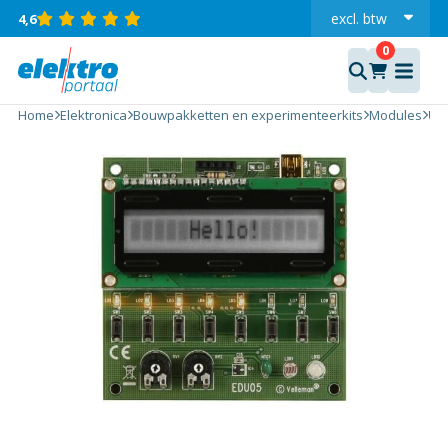
excl.
btw
4,6
incl.
USB
Home
Elektronica
Bouwpakketten en experimenteerkits
Modules
US
Leermodule
aantal