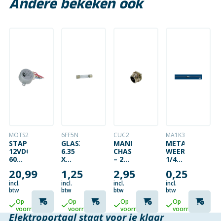
Andere bekeken ook
MOTS2
6FF5N
CUC2
MA1K3
STAPPENMOTOR
GLASZEKERING
MANNELIJK
METAALFILM
12VDC
6.35
CHASSISDEEL
WEERSTAND
60MA
X
– 2
1/4W
(HOEK
32MM
PENNEN
1K3
20,99
1,25
2,95
0,25
7.5 /
SNEL
85
5A
incl.
incl.
incl.
incl.
STAPPEN)
btw
btw
btw
btw
Op
Op
Op
Op
voorraad
voorraad
voorraad
voorraad
Elektroportaal staat voor je klaar