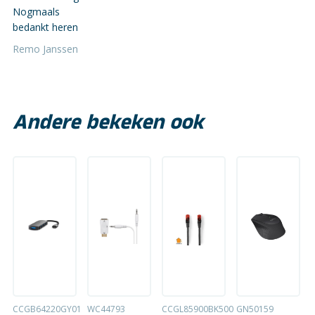
Nogmaals
bedankt heren
Remo Janssen
Andere bekeken ook
CCGB64220GY01
WC44793
CCGL85900BK500
GN50159