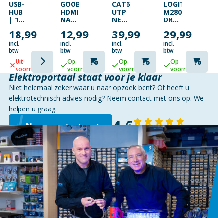
USB-
GOOBAY
CAT6
LOGITECH
HUB
HDMI
UTP
M280
| 1X
NAAR
NETWERKKABEL
DRAADLOZE
USB-
VGA-
| 50
MUIS
18,99
12,99
39,99
29,99
C |
ADAPTER
METER
ERGONOMISCH
4X
MET
|
incl.
incl.
incl.
incl.
USB
AUDIO
RJ45
btw
btw
btw
btw
A
MALE
Uit
Op
Op
Op
FEMALE
–
voorraad
voorraad
voorraad
voorraad
| 4-
RJ45
Elektroportaal staat voor je klaar
POORTS
MALE
Niet helemaal zeker waar u naar opzoek bent? Of heeft u
POORT(EN)
|
|
ZWART
elektrotechnisch advies nodig? Neem contact met ons op. We
USB
|
helpen u graag.
3.2
OUTDOOR
4,6
GEN
Neem contact op
1 |
143 reviews
USB
GEVOED
| 5
GBPS