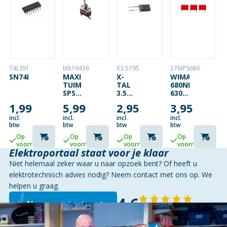
74LS91
MX19436
X3.5795
27MPS680
SN74LS91
MAXI
X-
WIMA
TUIMELSCHAKELAAR
TAL
680NF
SPST
3.5795
630V
ON-
MHZ
27.5MM
1,99
5,99
2,95
3,95
OFF
15A/250V
incl.
incl.
incl.
incl.
btw
btw
btw
btw
Op
Op
Op
Op
voorraad
voorraad
voorraad
voorraad
Elektroportaal staat voor je klaar
Niet helemaal zeker waar u naar opzoek bent? Of heeft u
elektrotechnisch advies nodig? Neem contact met ons op. We
helpen u graag.
4,6
Neem contact op
143 reviews