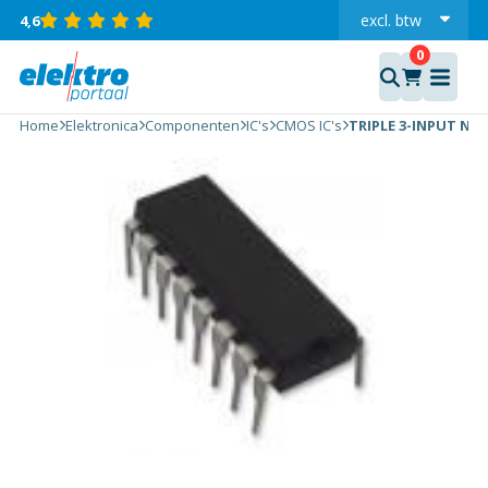
excl.
btw
4,6
incl.
TRIPLE
3-
INPUT
Home
Elektronica
Componenten
IC's
CMOS IC's
TRIPLE 3-INPUT NO
NOR
GATE
aantal