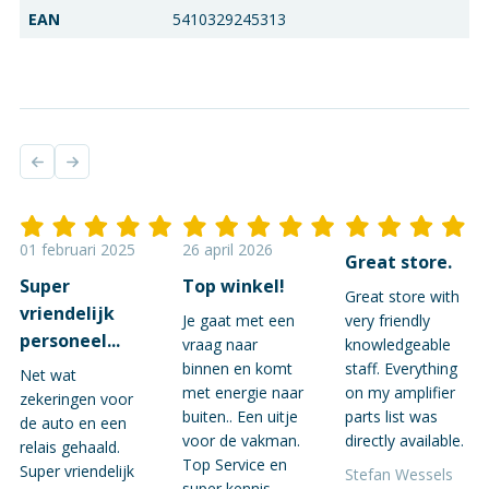
EAN
5410329245313
01 februari 2025
26 april 2026
Great store.
Super
Top winkel!
Great store with
vriendelijk
Je gaat met een
very friendly
personeel...
vraag naar
knowledgeable
binnen en komt
staff. Everything
Net wat
met energie naar
on my amplifier
zekeringen voor
buiten.. Een uitje
parts list was
de auto en een
voor de vakman.
directly available.
relais gehaald.
Top Service en
Super vriendelijk
Stefan Wessels
super kennis.