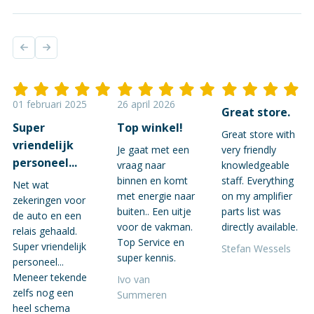
01 februari 2025
26 april 2026
Great store.
Super
Top winkel!
Great store with
vriendelijk
Je gaat met een
very friendly
personeel...
vraag naar
knowledgeable
binnen en komt
staff. Everything
Net wat
met energie naar
on my amplifier
zekeringen voor
buiten.. Een uitje
parts list was
de auto en een
voor de vakman.
directly available.
relais gehaald.
Top Service en
Super vriendelijk
Stefan Wessels
super kennis.
personeel...
Meneer tekende
Ivo van
zelfs nog een
Summeren
heel schema