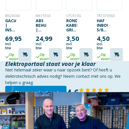
BK23044
MX15503
CFCR10G
TR1070583
GACIA
ABS
RONDE
HAF
|
BEHUIZING
KABELCLIP,
INBOUWDOOS
INSTALLATIEAUTOMAAT
|
GRIJS,
5/8
| B40
WIT
10MM
30MM
69,95
24,99
3,50
4,50
|
| 12
(100ST)
DIEP
3P+N
INVOEREN
incl.
incl.
incl.
incl.
| 40A
| 300
btw
btw
btw
btw
| B
X 250
Op
Op
Op
Op
KARAKTERISTIEK
X 120
voorraad
voorraad
voorraad
voorraad
MM |
Elektroportaal staat voor je klaar
IP65
Niet helemaal zeker waar u naar opzoek bent? Of heeft u
elektrotechnisch advies nodig? Neem contact met ons op. We
helpen u graag.
4,6
Neem contact op
143 reviews