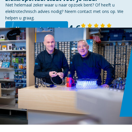
| HD
Niet helemaal zeker waar u naar opzoek bent? Of heeft u
1080P
elektrotechnisch advies nodig? Neem contact met ons op. We
helpen u graag.
4,6
Neem contact op
143 reviews