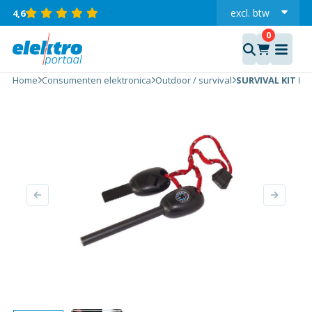
excl.
btw
4,6
incl.
SURVIVAL
KIT
Home
Consumenten elektronica
Outdoor / survival
SURVIVAL KIT KL
KLEIN
aantal