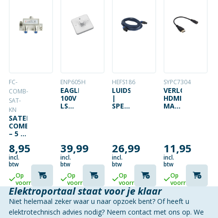
FC-
ENP605H
HEFS186
SYPC7304
EAGLE
LUIDSPREKERKABEL
VERLOOPSNOER
COMB-
100V
|
HDMI
SAT-
LS
SPEAKON
MALE
KN
REGELAAR
2P –
–
SATELLIET
100W
SPEAKON
MICRO
COMBINER
2P |
HDMI
– 5 –
2 X
FEMALE
862
1.5
20CM
8,95
39,99
26,99
11,95
MHZ
MM²
ZWART
/ 950
incl.
incl.
incl.
incl.
| 6
–
btw
btw
btw
btw
METER
2400
Op
Op
Op
Op
MHZ
voorraad
voorraad
voorraad
voorraad
Elektroportaal staat voor je klaar
Niet helemaal zeker waar u naar opzoek bent? Of heeft u
elektrotechnisch advies nodig? Neem contact met ons op. We