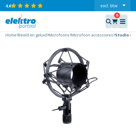
excl.
btw
4,6
incl.
Studio
microfoonhouder
Home
Beeld en geluid
Microfoons
Microfoon accessoires
Studio mi
45mm (2 inch)
aantal