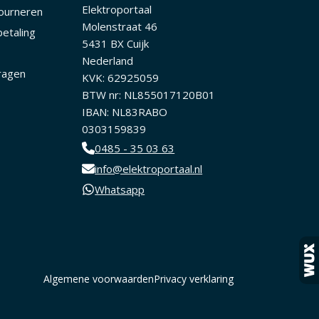
Elektroportaal
tourneren
Molenstraat 46
betaling
5431 BX Cuijk
Nederland
ragen
KVK: 62925059
BTW nr: NL855017120B01
IBAN: NL83RABO
0303159839
0485 - 35 03 63
info@elektroportaal.nl
Whatsapp
Algemene voorwaarden
Privacy verklaring