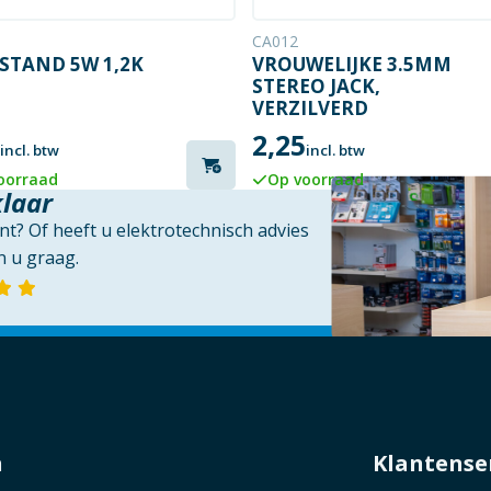
CA012
STAND 5W 1,2K
VROUWELIJKE 3.5MM
STEREO JACK,
VERZILVERD
2,25
incl. btw
incl. btw
oorraad
Op voorraad
klaar
t? Of heeft u elektrotechnisch advies
 u graag.
n
Klantense