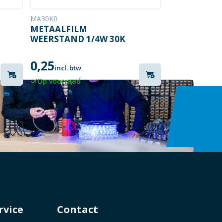
MA30K0
METAALFILM
WEERSTAND 1/4W 30K
0,25
incl. btw
Op voorraad
rvice
Contact