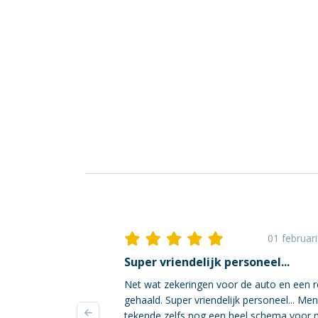
01 februar
Super vriendelijk personeel...
Net wat zekeringen voor de auto en een r
gehaald. Super vriendelijk personeel... Me
tekende zelfs nog een heel schema voor 