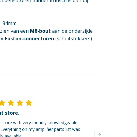
ondensatoren minder kritisch is dan bij
 84
mm.
zien van een
M8-bout
aan de onderzijde
m Faston-connectoren
(schuifstekkers)
t store.
Ik ben dik tevred
 store with very friendly knowledgeable
Mijn online bestellin
. Everything on my amplifier parts list was
verzonden, super! De
ly available.
waren zeer zorgvuldi