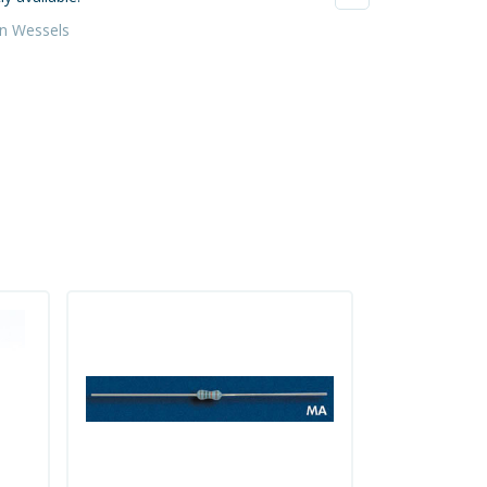
verzendkosten waren 
an Wessels
Yvonne da Silva