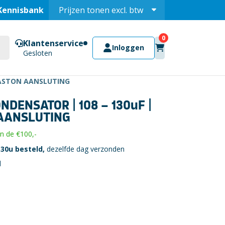
Kennisbank
Prijzen tonen
excl.
btw
Prijzen tonen
incl.
Klantenservice
Inloggen
Gesloten
FASTON AANSLUTING
DENSATOR | 108 – 130uF |
 AANSLUTING
 de €100,-
30u besteld,
dezelfde dag verzonden
l