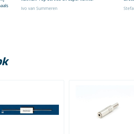
maals
Ivo van Summeren
Stef
ok