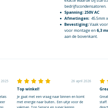
exacte waarde bij startc
bedrijfscondensatoren.
Spanning:
250V AC
Afmetingen:
45.5mm x
Bevestiging:
Vaak voor
voor montage en
6,3 m
aan de bovenkant.
i 2025
26 april 2026
Top winkel!
Grea
elais
Je gaat met een vraag naar binnen en komt
Great
neer
met energie naar buiten.. Een uitje voor de
staff
mij
vakman. Top Service en super kennis.
direct