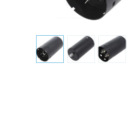
Elektronica
Installatietechniek
Kabels en snoeren op
rol
Schakelmateriaal
Stroomvoorziening
Telefoon en
toebehoren
Verlichting
Werkplaats en
gereedschap