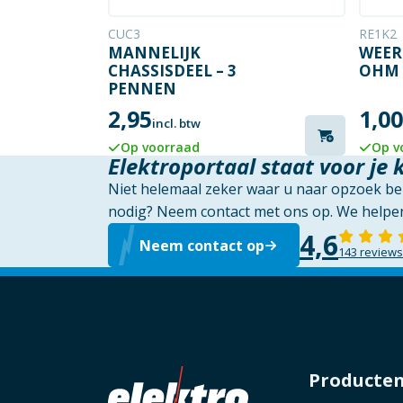
CUC3
RE1K2
MANNELIJK
WEER
CHASSISDEEL – 3
OHM
PENNEN
2,95
1,00
incl. btw
Op voorraad
Op v
Elektroportaal staat voor je 
Niet helemaal zeker waar u naar opzoek ben
nodig? Neem contact met ons op. We helpen
4,6
Neem contact op
143 reviews
Producte