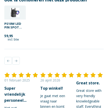
Ook te combineren met deze producten
PS10W LED
PIN SPOT
10W 4-IN-1
DMX
59,95
incl. btw
01 februari 2025
26 april 2026
Great store.
Super
Top winkel!
Great store with
vriendelijk
Je gaat met een
very friendly
personeel...
vraag naar
knowledgeable
binnen en komt
staff. Everything
Net wat