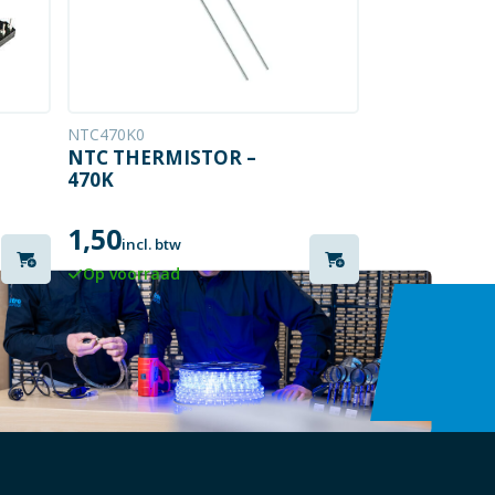
NTC470K0
NTC THERMISTOR –
470K
1,50
incl. btw
Op voorraad