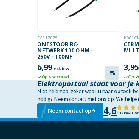
EC117875
K001C
ONTSTOOR RC-
CERM
NETWERK 100 OHM –
MULT
250V – 100NF
6,99
3,95
incl. btw
Op voorraad
Op v
Elektroportaal staat voor je 
Niet helemaal zeker waar u naar opzoek ben
nodig? Neem contact met ons op. We helpen
4,6
Neem contact op
143 reviews