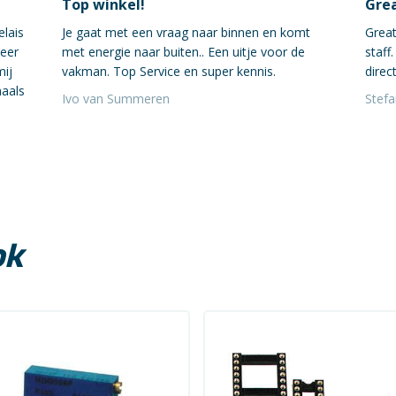
Top winkel!
Grea
elais
Je gaat met een vraag naar binnen en komt
Great
neer
met energie naar buiten.. Een uitje voor de
staff
mij
vakman. Top Service en super kennis.
direct
maals
Ivo van Summeren
Stef
ok