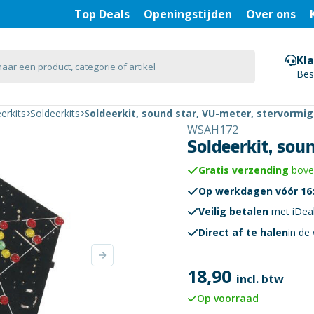
Top Deals
Openingstijden
Over ons
Kl
Bes
erkits
Soldeerkits
Soldeerkit, sound star, VU-meter, stervormig
WSAH172
Soldeerkit, sou
Gratis verzending
boven
Op werkdagen vóór 16:
Veilig betalen
met iDea
Direct af te halen
in de 
18,90
incl. btw
Op voorraad