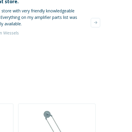
t store.
Ik ben dik tevred
 store with very friendly knowledgeable
Mijn online bestellin
. Everything on my amplifier parts list was
verzonden, super! De
ly available.
waren zeer zorgvuldi
verzendkosten waren 
an Wessels
Yvonne da Silva