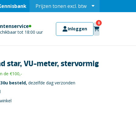
Kennisbank
Prijzen tonen
excl.
btw
Prijzen tonen
incl.
antenservice
Inloggen
chikbaar tot 18:00 uur
nd star, VU-meter, stervormig
 de €100,-
30u besteld,
dezelfde dag verzonden
l
winkel