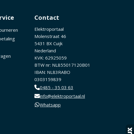
rvice
Contact
Elektroportaal
tourneren
Molenstraat 46
betaling
5431 BX Cuijk
Nederland
ragen
KVK: 62925059
BTW nr: NL855017120B01
IBAN: NL83RABO
0303159839
0485 - 35 03 63
info@elektroportaal.nl
Whatsapp