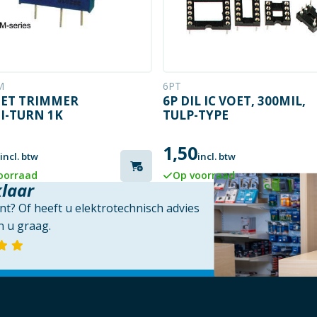
M
6PT
ET TRIMMER
6P DIL IC VOET, 300MIL,
I-TURN 1K
TULP-TYPE
1,50
incl. btw
incl. btw
oorraad
Op voorraad
klaar
t? Of heeft u elektrotechnisch advies
 u graag.