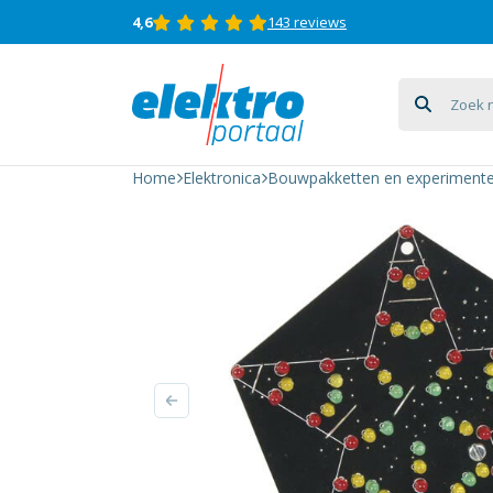
4,6
143 reviews
Soldeerkit,
sound
star, VU-
Home
Elektronica
Bouwpakketten en experimente
meter,
stervormig
aantal