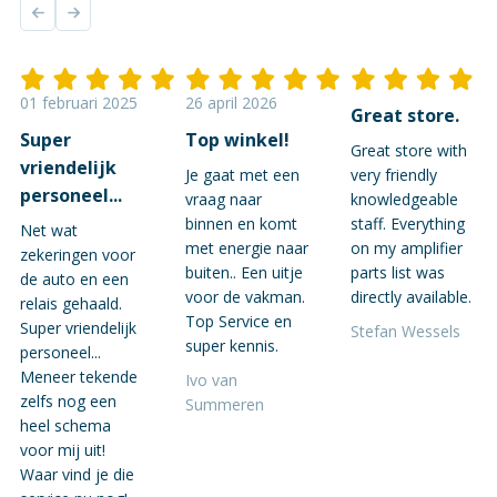
01 februari 2025
26 april 2026
Great store.
Super
Top winkel!
Great store with
vriendelijk
Je gaat met een
very friendly
personeel...
vraag naar
knowledgeable
binnen en komt
staff. Everything
Net wat
met energie naar
on my amplifier
zekeringen voor
buiten.. Een uitje
parts list was
de auto en een
voor de vakman.
directly available.
relais gehaald.
Top Service en
Super vriendelijk
Stefan Wessels
super kennis.
personeel...
Meneer tekende
Ivo van
zelfs nog een
Summeren
heel schema
voor mij uit!
Waar vind je die