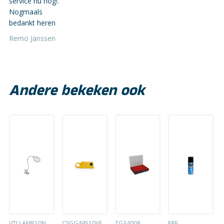
service nu nog!.
Nogmaals
bedankt heren
Remo Janssen
Andere bekeken ook
VTLLAMP10N
CSGG49510YE
TG34008
PRF