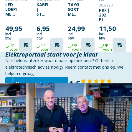
LED-
KABELSTRIPTANG
TAYG
202/220
LOEPLAMP
|
SORTEERDOOS
PRF |
MET
STRIPPING
MET
202
BEVESTIGINGSKLEM
TOOL
32
PLASTICSPRAY
– 5
|
UITNEEMBARE
|
49,95
6,95
24,99
11,50
DIOPTRIE
PVC /
BAKJES
ELEKTRISCH
– 6 W
STAAL
KUNSTSTOF
CIRCUIT
incl.
incl.
incl.
incl.
–
|
STAPELBAAR
| 220
btw
btw
btw
btw
WIT
GEEL
ML
Op
Op
Op
Op
/
voorraad
voorraad
voorraad
voorraad
ZWART
Elektroportaal staat voor je klaar
Niet helemaal zeker waar u naar opzoek bent? Of heeft u
elektrotechnisch advies nodig? Neem contact met ons op. We
helpen u graag.
4,6
Neem contact op
143 reviews