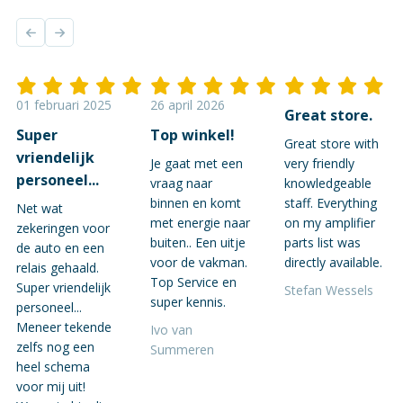
01 februari 2025
26 april 2026
Great store.
Super
Top winkel!
Great store with
vriendelijk
Je gaat met een
very friendly
personeel...
vraag naar
knowledgeable
binnen en komt
staff. Everything
Net wat
met energie naar
on my amplifier
zekeringen voor
buiten.. Een uitje
parts list was
de auto en een
voor de vakman.
directly available.
relais gehaald.
Top Service en
Super vriendelijk
Stefan Wessels
super kennis.
personeel...
Meneer tekende
Ivo van
zelfs nog een
Summeren
heel schema
voor mij uit!