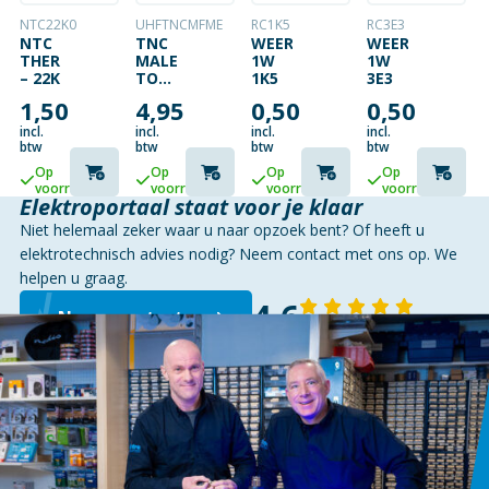
NTC22K0
UHFTNCMFME
RC1K5
RC3E3
NTC
TNC
WEERSTAND
WEERSTAND
THERMISTOR
MALE
1W
1W
– 22K
TO
1K5
3E3
FME
1,50
4,95
0,50
0,50
MALE
incl.
incl.
incl.
incl.
btw
btw
btw
btw
Op
Op
Op
Op
voorraad
voorraad
voorraad
voorraad
Elektroportaal staat voor je klaar
Niet helemaal zeker waar u naar opzoek bent? Of heeft u
elektrotechnisch advies nodig? Neem contact met ons op. We
helpen u graag.
4,6
Neem contact op
143 reviews