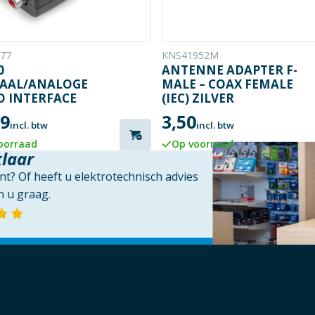
77
KNS41952M
0
ANTENNE ADAPTER F-
TAAL/ANALOGE
MALE – COAX FEMALE
O INTERFACE
(IEC) ZILVER
99
3,50
incl. btw
incl. btw
oorraad
Op voorraad
klaar
t? Of heeft u elektrotechnisch advies
 u graag.