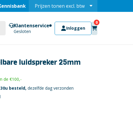
Kennisbank
Prijzen tonen
excl.
btw
Prijzen tonen
incl.
Klantenservice
Inloggen
Gesloten
elbare luidspreker 25mm
 de €100,-
30u besteld,
dezelfde dag verzonden
l