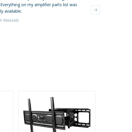
. Everything on my amplifier parts list was
verzonden, super! De
ly available.
waren zeer zorgvuldi
verzendkosten waren 
an Wessels
Yvonne da Silva