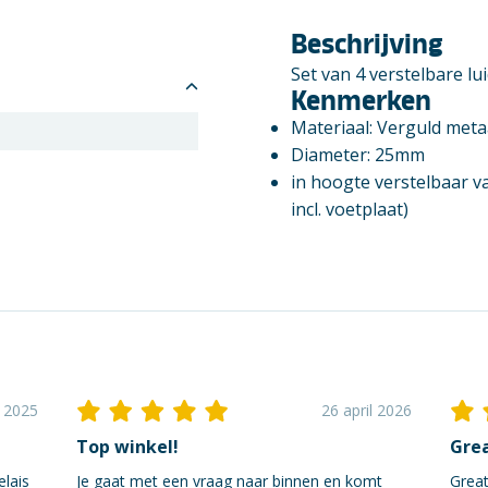
Beschrijving
Set van 4 verstelbare lu
Kenmerken
Materiaal: Verguld meta
Diameter: 25mm
in hoogte verstelbaar v
incl. voetplaat)
i 2025
26 april 2026
Top winkel!
Grea
elais
Je gaat met een vraag naar binnen en komt
Great