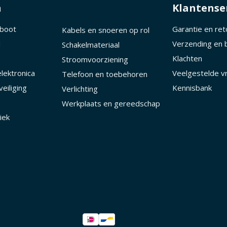
n
Klantense
 boot
Garantie en re
Kabels en snoeren op rol
d
Verzending en 
Schakelmateriaal
Klachten
Stroomvoorziening
lektronica
Veelgestelde v
Telefoon en toebehoren
eiliging
Kennisbank
Verlichting
Werkplaats en gereedschap
iek