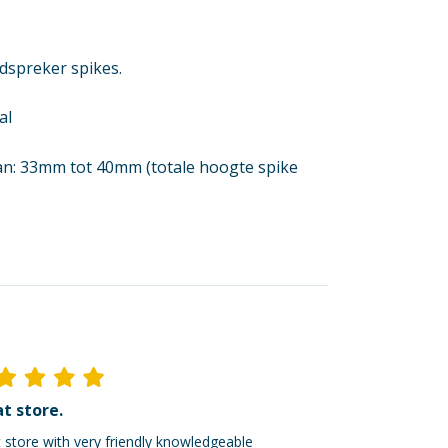
idspreker spikes.
al
an: 33mm tot 40mm (totale hoogte spike
t store.
Ik ben dik tevred
 store with very friendly knowledgeable
Mijn online bestellin