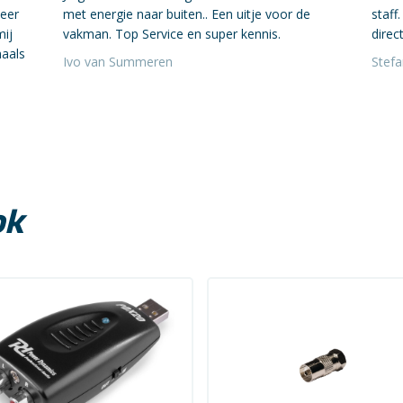
neer
met energie naar buiten.. Een uitje voor de
staff
mij
vakman. Top Service en super kennis.
direct
maals
Ivo van Summeren
Stef
ok