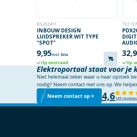
BS202411
TS1727
INBOUW DESIGN
PDX2
LUIDSPREKER WIT TYPE
DIGI
“SPOT”
AUDI
9,95
32,
incl. btw
Op voorraad
Op v
Elektroportaal staat voor je 
Niet helemaal zeker waar u naar opzoek ben
nodig? Neem contact met ons op. We helpen
4,6
Neem contact op
143 reviews