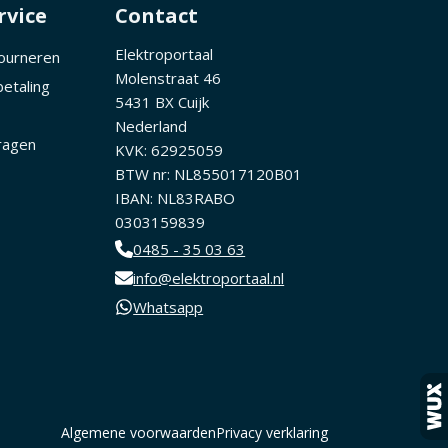
rvice
Contact
Elektroportaal
tourneren
Molenstraat 46
betaling
5431 BX Cuijk
Nederland
ragen
KVK: 62925059
BTW nr: NL855017120B01
IBAN: NL83RABO
0303159839
0485 - 35 03 63
info@elektroportaal.nl
Whatsapp
Algemene voorwaarden
Privacy verklaring