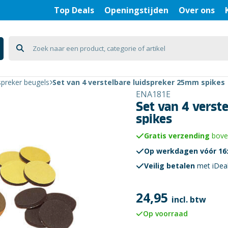
Top Deals
Openingstijden
Over ons
spreker beugels
Set van 4 verstelbare luidspreker 25mm spikes
ENA181E
Set van 4 verst
spikes
Gratis verzending
boven
Op werkdagen vóór 16:
Veilig betalen
met iDea
24,95
incl. btw
Op voorraad