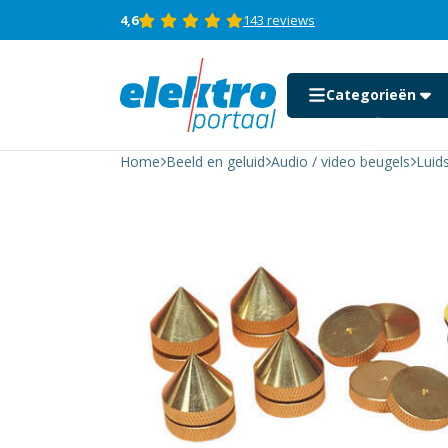
4,6
143 reviews
Categorieën
Set van 4
verstelbare
luidspreker
Home
Beeld en geluid
Audio / video beugels
Luid
25mm
spikes
Auto motor en boot
aantal
Beeld en geluid
Computer
Consumenten
elektronica
Domotica &
beveiliging