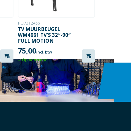
PO7312456
TV MUURBEUGEL
WM4661 TV’S 32″-90″
FULL MOTION
75,00
incl. btw
Op voorraad