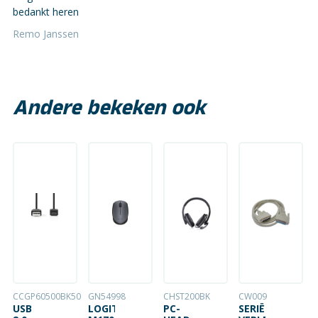
bedankt heren
Remo Janssen
Andere bekeken ook
CCGP60500BK50
GN54998
CHST200BK
CW009
USB
LOGITECH
PC-
SERIËLE