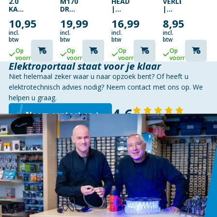
2.0
M170
HEADSET
VERLENGKABEL
KABEL
DRAADLOZE
|
|
|
MUIS
OVER-
SUB-
10,95
19,99
16,99
8,95
USB-
ZWART
EAR
D 25
A
|
PINS
incl.
incl.
incl.
incl.
MALE
STEREO
MALE
btw
btw
btw
btw
|
| 2X
–
Op
Op
Op
Op
USB
3.5
SUB-
voorraad
voorraad
voorraad
voorraad
MICRO-
MM |
D 25
Elektroportaal staat voor je klaar
B
INKLAPBARE
PINS
Niet helemaal zeker waar u naar opzoek bent? Of heeft u
MALE
MICROFOON
FEMALE
| 5
|
| 2
elektrotechnisch advies nodig? Neem contact met ons op. We
METER
ZWART
METER
helpen u graag.
4,6
Neem contact op
143 reviews